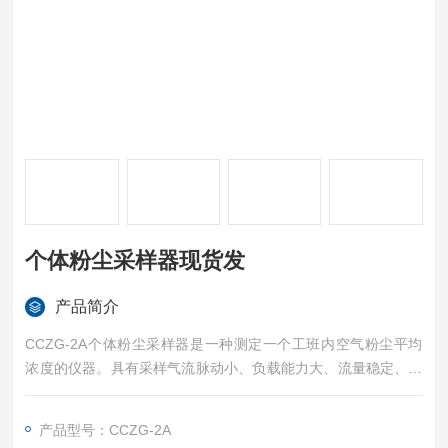
个体粉尘采样器现货发
产品简介
CCZG-2A个体粉尘采样器是一种测定一个工班内空气粉尘平均
浓度的仪器。具有采样气流脉动小、负载能力大、流量稳定、操
作简单、安全可靠、便于携带等特点，对呼吸性粉尘的分离效能
符合“BMRC“国际标准曲线要求，特别适用于煤矿井下及其他含
产品型号：CCZG-2A
有爆炸危险性气体的作业场所使用、个体粉尘采样器现货发