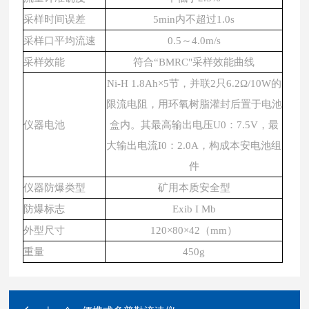
采样时间误差
5min内不超过1.0s
采样口平均流速
0.5～4.0m/s
采样效能
符合
“BMRC"采样效能曲线
Ni-H 1.8Ah×5节，并联2只6.2Ω/10W的
限流电阻，用环氧树脂灌封后置于电池
仪器电池
盒内。其最高输出电压U0：7.5V，最
大输出电流I0：2.0A，构成本安电池组
件
仪器防爆类型
矿用本质安全型
防爆标志
Exib I Mb
外型尺寸
120×80×42（mm）
重量
450g