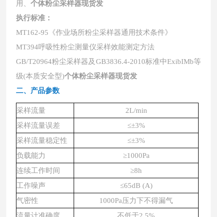
用、
个体粉尘采样器现货发
执行标准：
MT162-95《作业场所粉尘采样器通用技术条件》
MT394呼吸性粉尘测量仪采样效能测定方法
GB/T20964粉尘采样器及GB3836.4-2010标准中ExibIMb等
级(本质安全型)
个体粉尘采样器现货发
二、产品参数
采样流量
2L/min
采样流量误差
≤±3%
采样流量稳定性
≤±3%
负载能力
≥1000Pa
连续工作时间
≥8h
工作噪声
≤65dB (A)
气密性
1000Pa压力下不得漏气
流量计准确度
不低于
2.5%