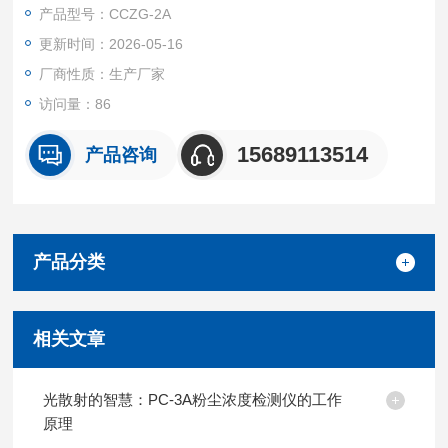
符合“BMRC“国际标准曲线要求，特别适用于煤矿井下及其他含
产品型号：CCZG-2A
有爆炸危险性气体的作业场所使用、个体粉尘采样器测定空气粉
更新时间：2026-05-16
尘平均浓度的仪器
厂商性质：生产厂家
访问量：86
15689113514
产品咨询
产品分类
相关文章
光散射的智慧：PC-3A粉尘浓度检测仪的工作
原理