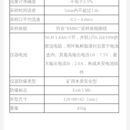
流量计准确度
不低于
2.5%
采样时间误差
5min内不超过1.0s
采样口平均流速
0.5～4.0m/s
采样效能
符合
“BMRC"采样效能曲线
Ni-H 1.8Ah×5节，并联2只6.2Ω/10W的
限流电阻，用环氧树脂灌封后置于电池
仪器电池
盒内。其最高输出电压U0：7.5V，最
大输出电流I0：2.0A，构成本安电池组
件
仪器防爆类型
矿用本质安全型
防爆标志
Exib I Mb
外型尺寸
120×80×42（mm）
重量
450g