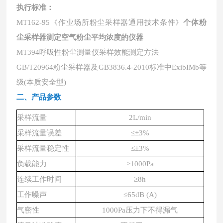
执行标准：
MT162-95《作业场所粉尘采样器通用技术条件》
个体粉
尘采样器测定空气粉尘平均浓度的仪器
MT394呼吸性粉尘测量仪采样效能测定方法
GB/T20964粉尘采样器及GB3836.4-2010标准中ExibIMb等
级(本质安全型)
二、产品参数
采样流量
2L/min
采样流量误差
≤±3%
采样流量稳定性
≤±3%
负载能力
≥1000Pa
连续工作时间
≥8h
工作噪声
≤65dB (A)
气密性
1000Pa压力下不得漏气