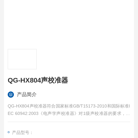
QG-HX804声校准器
产品简介
QG-HX804声校准器符合国家标准GB/T15173-2010和国际标准I
EC 60942:2003《电声学声校准器》对1级声校准器的要求，它
适用于传声器标称直径为23.77 mm、12.7 mm和6.35mm的传声
器和声级计等噪声测量仪器的校准。HY604可产生94 dB和114 d
产品型号：
B两个标称声压级