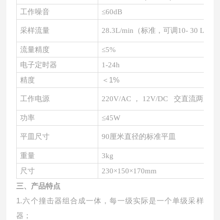
工作噪音
≤60dB
采样流量
28.3L/min（标准，可调10- 30 L/mi
流量精度
≤5%
电子定时器
1-24h
＜
1%
精度
工作电源
220V/AC ， 12V/DC 交直流两用
功率
≤45W
平皿尺寸
90厘米直径的标准平皿
重量
3kg
尺寸
230×150×170mm
三、产品特点
1.六个撞击器组合成一体，每一级实际是一个单级采样
器；