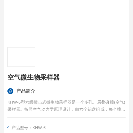
空气微生物采样器
产品简介
KHW-6型六级撞击式微生物采样器是一个多孔、层叠碰撞(空气)
采样器。按照空气动力学原理设计，由六个铝盘组成，每个撞击
盘具有直径和数量经过严格涉及的加速喷射小孔。该采样器可以
根据人体肺部的沉积情况进行采集所有微粒，无论物理尺寸、形
产品型号：KHW-6
状或密度。采样器的每级中可放置一个装有琼脂培养基的培养