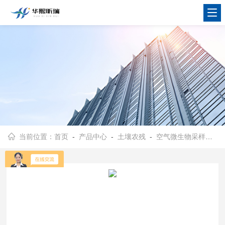
当前位置：
首页
-
产品中心
-
土壤农残
-
空气微生物采样器
- 