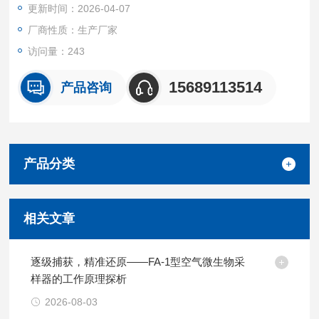
更新时间：2026-04-07
皿，用于收集采样空气中的微生物粒子，微生物粒子会随气流的
撞击留在培养基上。空气微生物采样器
厂商性质：生产厂家
访问量：243
15689113514
产品咨询
产品分类
相关文章
逐级捕获，精准还原——FA-1型空气微生物采
样器的工作原理探析
2026-08-03