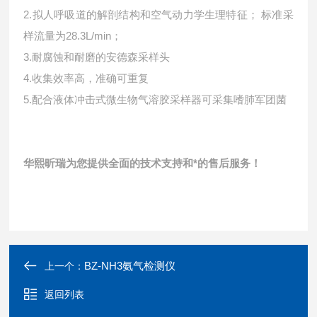
2.拟人呼吸道的解剖结构和空气动力学生理特征； 标准采
样流量为28.3L/min；
3.耐腐蚀和耐磨的安德森采样头
4.收集效率高，准确可重复
5.配合液体冲击式微生物气溶胶采样器可采集嗜肺军团菌
华熙昕瑞为您提供全面的技术支持和*的售后服务！
BZ-NH3氨气检测仪
上一个：
返回列表