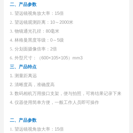
二、产品参数
望远镜视角放大率：
15
倍
1.
望远镜观测距离：
10
～
2000
米
2.
物镜通光孔径：
80
毫米
3.
林格曼黑度等级：
0
～
5
级
4.
分划面摄像倍率：
2
倍
5.
外型尺寸：（
600
×
105
×
105
）
mm3
6.
三、产品特点
1.
测量距离远
2.
清晰度高，准确度高
3.
数码相机万用接口支架，便与拍照，可将结果记录下来
4.
仪器使用简单方便，一般工作人员即可操作
二、产品参数
望远镜视角放大率：
15
倍
1.