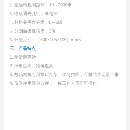
望远镜观测距离：
10
～
2000
米
2.
物镜通光孔径：
80
毫米
3.
林格曼黑度等级：
0
～
5
级
4.
分划面摄像倍率：
2
倍
5.
外型尺寸：（
600
×
105
×
105
）
mm3
6.
三、产品特点
1.
测量距离远
2.
清晰度高，准确度高
3.
数码相机万用接口支架，便与拍照，可将结果记录下来
4.
仪器使用简单方便，一般工作人员即可操作