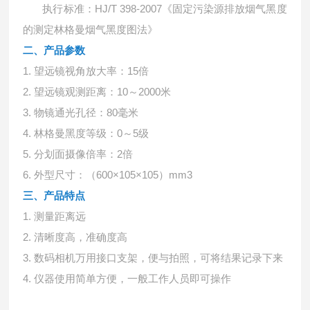
执行标准：
HJ/T 398-2007《固定污染源排放烟气黑度
的测定林格曼烟气黑度图法》
二、产品参数
1.
望远镜视角放大率：
15
倍
2.
望远镜观测距离：
10
～
2000
米
3.
物镜通光孔径：
80
毫米
4.
林格曼黑度等级：
0
～
5
级
5.
分划面摄像倍率：
2
倍
6.
外型尺寸：（
600
×
105
×
105
）
mm3
三、产品特点
1.
测量距离远
2.
清晰度高，准确度高
3.
数码相机万用接口支架，便与拍照，可将结果记录下来
4.
仪器使用简单方便，一般工作人员即可操作