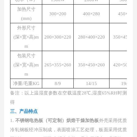
加热尺寸
300×200
400×280
450×350
(mm)
外形尺寸
(深×宽×高)m
200×300×220
280×400×220
350×450×2
m
包装尺寸
(深×宽×高)m
265×355×260
350×450×260
420×500×2
m
净重/毛重KG
8/9
14/15
19/21
备注：以上温湿度参数在空载温度
28℃,湿度65%RH时测
得
三、产品特点
1.
不锈钢电热板（可定制）烘焙干燥加热板
外壳采用优质
冷轧钢板经冲压制成，表面喷涂工艺处理，板面采用优质