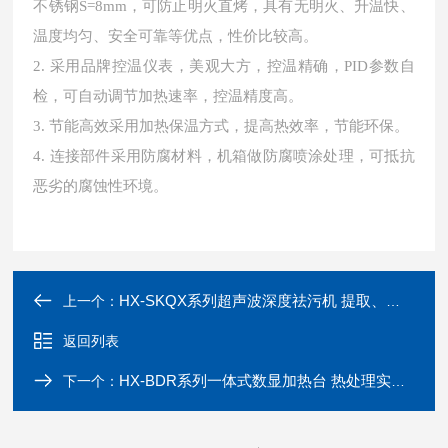
不锈钢S=8mm，可防止明火直烤，具有无明火、升温快、
温度均匀、安全可靠等优点，性价比较高。
2. 采用品牌控温仪表，美观大方，控温精确，PID参数自
检，可自动调节加热速率，控温精度高。
3. 节能高效采用加热保温方式，提高热效率，节能环保。
4. 连接部件采用防腐材料，机箱做防腐喷涂处理，可抵抗
恶劣的腐蚀性环境。
HX-SKQX系列超声波深度祛污机 提取、乳化、加速溶解
上一个：
返回列表
HX-BDR系列一体式数显加热台 热处理实验板
下一个：