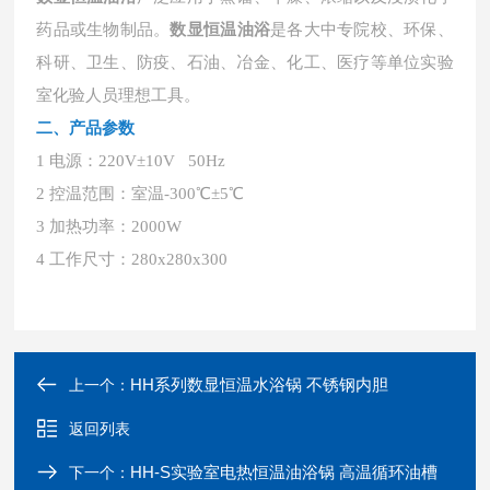
药品或生物制品。
数显恒温油浴
是各大中专院校、环保、
科研、卫生、防疫、石油、冶金、化工、医疗等单位实验
室化验人员理想工具。
二、
产品参数
1 电源：220V±10V 50Hz
2 控温范围：室温-300℃±5℃
3 加热功率：2000W
4 工作尺寸：280x280x300
HH系列数显恒温水浴锅 不锈钢内胆
上一个：
返回列表
HH-S实验室电热恒温油浴锅 高温循环油槽
下一个：