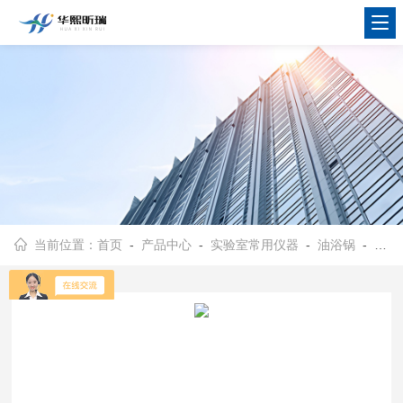
当前位置：
首页
-
产品中心
-
实验室常用仪器
-
油浴锅
- HH-S数显恒温油浴 高温循环油浴加热槽