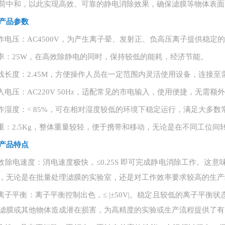
荷中和，以此实现高效、可靠的静电消除效果，确保滤膜等物体表面
产品参数
作电压：
AC4500V，为产生离子晕、发射正、负高压离子提供稳定
率：
25W，在高效除静电的同时，保持较低的能耗，经济节能。
线长度：
2.45M，方便操作人员在一定范围内灵活使用设备，连接
入电压：
AC220V 50Hz，适配常见的市电输入，使用便捷，无需
作湿度：
< 85%，可在相对湿度较低的环境下稳定运行，满足大多
重：
2.5Kg，整体重量较轻，便于携带和移动，无论是在不同工位
产品特点
效除电速度：消电速度极快，
≤0.25S 即可完成静电消除工作。
，无论是在批量处理滤膜的实验室，还是对工作效率要求较高的生产
离子平衡：离子平衡控制出色，
≤ |±50V|。稳定且较低的离子
滤膜或其他物体造成潜在损害，为高精度的实验或生产流程提供了有