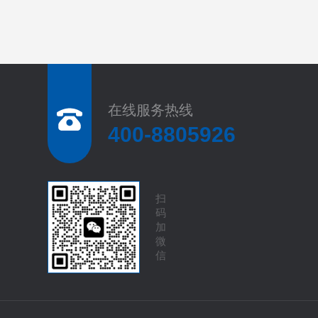
在线服务热线
400-8805926
扫
码
加
微
信