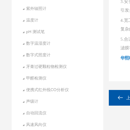
3.
安
紫外辐照计
引发
温度计
4.
宽
复杂
pH 测试笔
5.
合
数字温湿度计
滤膜
数字式照度计
华熙
牙膏过硬颗粒物检测仪
甲醛检测仪
便携式红外线CO分析仪
声级计
自动回流仪
风速风向仪