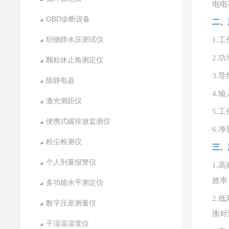
电电
OBD诊断设备
二、
织物静水压测试仪
1.
工
2.
功
颗粒休止角测定仪
3.
导
除静电器
4.
输
激光测距仪
5.
工
便携式碳排放监测仪
6.
净
粉尘检测仪
三、
个人剂量报警仪
1.
高
效率
多功能水平测定仪
2.
低
数字压差测量仪
衡对
干湿温湿度仪