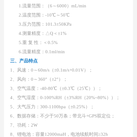
1.
流量范围：（
6
～
6
0
0
0）mL/min
2.
温度范围：
-10℃～50℃
3.
压力范围：
101.3±50KPa
4.
测量精度：
△Q＜±1%
5.
重
复
性：＜
0.5%
6.
流量精度：
0.1ml/min
三、产品特点
1、风速：0～60m/s（±0.1m/s+0.01V）；
2、风向：0～360°（±2°）；
3、空气温度：-40-80℃（±0.3℃（25℃））；
4、空气湿度：0-100%RH（±3%RH（20%~80%））；
5、大气压力：300-1100hpa（±0.25%）；
6、数据存储：不少于50万条；带北斗+GPS双定位；
7、功耗：2W
8、锂电池：容量12000maH，电池续航时间≥32h