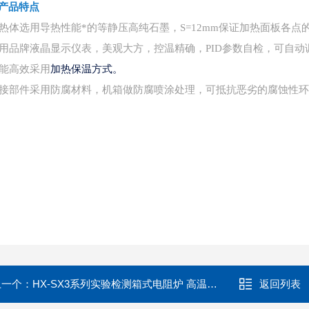
产品特点
 加热体选用导热性能*的等静压高纯石墨，S=12mm保证加热面板各
 采用品牌液晶显示仪表，美观大方，控温精确，PID参数自检，可自动
加热保温方式。
 节能高效采用
 连接部件采用防腐材料，机箱做防腐喷涂处理，可抵抗恶劣的腐蚀性
上一个：
HX-SX3系列实验检测箱式电阻炉 高温陶瓷纤维马弗炉
返回列表