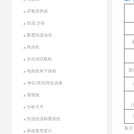
厌氧培养箱
恒温 沙浴
数显恒温油浴
纯水机
全自动洗瓶机
加
电热鼓风干燥箱
净化/清洗/纯化设备
显微镜
分析天平
恒温恒湿称重系统
备注
林格曼黑度计