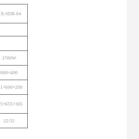
X-SDR-04
3700W
600×400
41×600×200
95×655×305
22/32