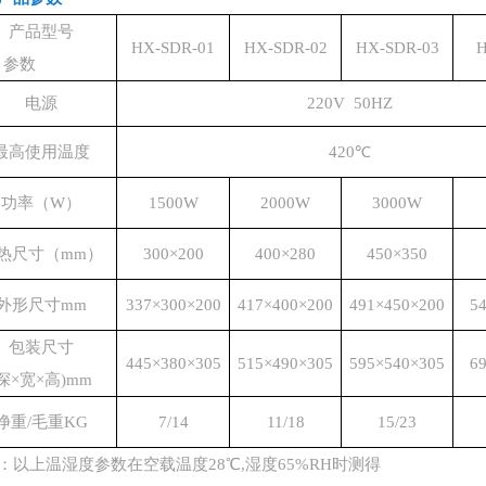
产品型号
HX-SDR-01
HX-SDR-02
HX-SDR-03
H
参数
电源
220V 50HZ
最高使用温度
420℃
功率（W）
1500W
2000W
3000W
热尺寸（mm）
300×200
400×280
450×350
外形尺寸mm
337×300×200
417×400×200
491×450×200
5
包装尺寸
445×380×305
515×490×305
595×540×305
6
(深×宽×高)mm
净重/毛重KG
7/14
11/18
15/23
：以上温湿度参数在空载温度
28℃,湿度65%RH时测得