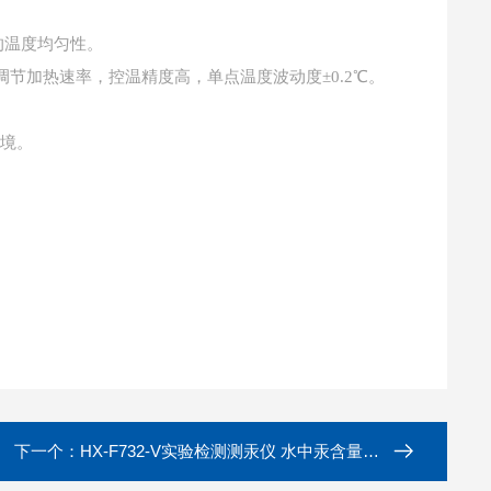
点的温度均匀性。
调节加热速率，控温精度高，单点温度波动度±0.2℃。
环境。
下一个：
HX-F732-V实验检测测汞仪 水中汞含量分析仪