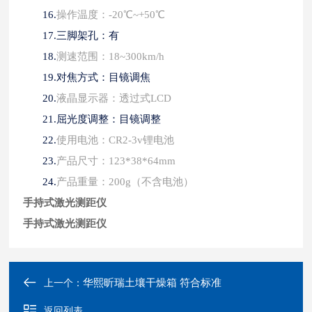
16.
操作温度：
-20℃~+50℃
17.
三脚架孔：有
18.
测速范围：
18~300km/h
19.
对焦方式：目镜调焦
20.
液晶显示器：透过式
LCD
21.
屈光度调整：目镜调整
22.
使用电池：
CR2-3v锂电池
23.
产品尺寸：
123*38*64mm
24.
产品重量：
200g（不含电池）
手持式激光测距仪
手持式激光测距仪
华熙昕瑞土壤干燥箱 符合标准
上一个：
返回列表