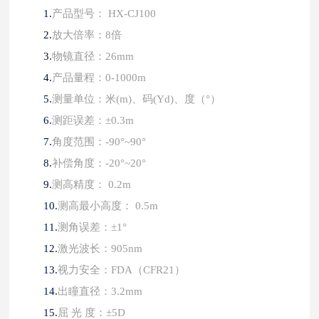
1.
产品型号：
HX-CJ100
2.
放大倍率：
8倍
3.
物镜直径：
26mm
4.
产品量程：
0-1000m
5.
测量单位：米
(m)、码(Yd)、度（°）
6.
测距误差：
±0.3m
7.
角度范围：
-90°~90°
8.
补偿角度：
-20°~20°
9.
测高精度：
0.2m
10.
测高最小高度：
0.5m
11.
测角误差：
±1°
12.
激光波长：
905nm
13.
视力安全：
FDA（CFR21）
14.
出瞳直径：
3.2mm
15.
屈
光
度：
±5D