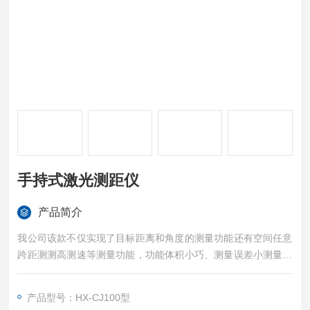
手持式激光测距仪
产品简介
我公司该款不仅实现了目标距离和角度的测量功能还有空间任意
跨距测测高测速等测量功能，功能体积小巧、测量误差小测量精
确反应灵敏激光发射功率小，对人眼安全。该仪器操作简便，适
合各种户外测量使用蓝牙功能实现无线储存和传输测量数据。可
产品型号：HX-CJ100型
以在手机或其他智能设备上随时查看、分析和处理测量数据，极