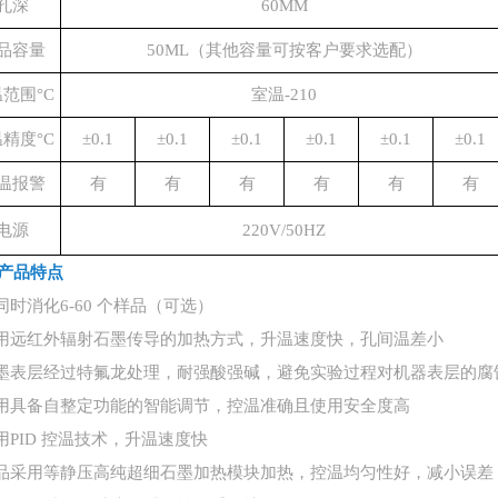
孔深
60MM
品容量
50ML（其他容量可按客户要求选配）
范围°C
室温-210
温精度°C
±0.1
±0.1
±0.1
±0.1
±0.1
±0.1
温报警
有
有
有
有
有
有
电源
220V/50HZ
产品特点
可同时消化6-60 个样品（可选）
采用远红外辐射石墨传导的加热方式，升温速度快，孔间温差小
石墨表层经过特氟龙处理，耐强酸强碱，避免实验过程对机器表层的腐
采用具备自整定功能的智能调节，控温准确且使用安全度高
采用PID 控温技术，升温速度快
产品采用等静压高纯超细石墨加热模块加热，控温均匀性好，减小误差