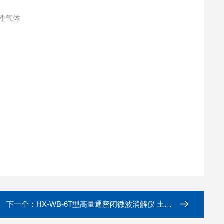
性气体
下一个：
HX-WB-6T型高量通密闭微波消解仪 土壤样品前处理设备