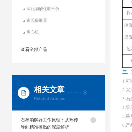
硫化物酸化吹气仪
样
索氏提取器
控温
离心机
控
超
查看全部产品
三、
1.
相关文章
2.
Related Articles
3.
4.
5.
石墨消解器工作原理：从热传
6.
导到精准控温的深度解析