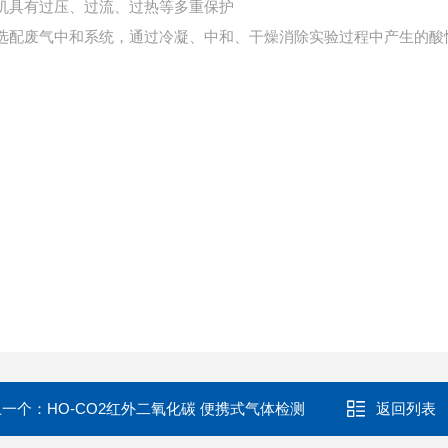
整机具有过压、过流、过热等多重保护
可选配废气中和系统，通过冷凝、中和、干燥消除实验过程中产生的酸
上一个：
HO-CO2红外二氧化碳 便携式气体检测
返回列表