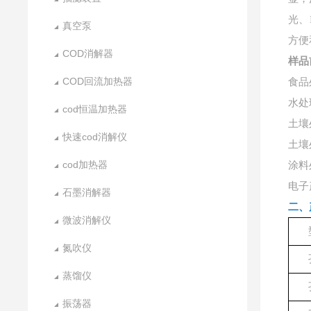
光、
真空泵
方便
COD消解器
样品
COD回流加热器
食品
水处
cod恒温加热器
土壤
快速cod消解仪
土壤
cod加热器
涂料
电子
石墨消解器
二、
微波消解仪
氮吹仪
蒸馏仪
振荡器