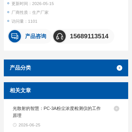
更新时间：2026-05-15
接口；与多种打印机接配，
厂商性质：生产厂家
9、微型打印机，仅通过数据线与主机连接，随时随地直接打
访问量：1101
印，不再受因没有交流电源而无法打印的困扰。
15689113514
产品咨询
产品分类
相关文章
光散射的智慧：PC-3A粉尘浓度检测仪的工作
原理
2026-06-25