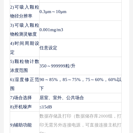
2)可吸入颗粒
0.3μm～10μm
物径分辨率
3)可吸入颗粒
0.001mg/m3
物检测灵敏度
4)时间周期设
任意设定
定
5)颗粒物计数
350～999999粒/升
浓度范围
6)湿度修正范
90～85%，85～75%，75～60%，60%以
围
下
7)场合选择
居室、室外、公共场合
8)开机噪声
≤15dB
数据存储及打印（数据储存库
2000组，打
9)辅助功能
印无需另外连接电源，可直接连接主机打