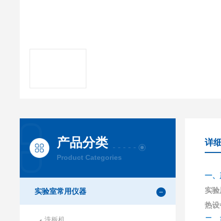
产品分类
详
Product Categories
一、
实验
实验室常用仪器
热设
洗板机
二、