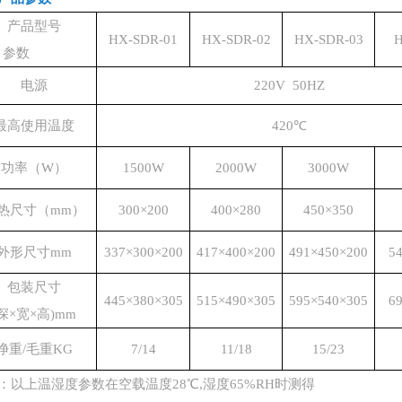
产品型号
HX-SDR-01
HX-SDR-02
HX-SDR-03
H
参数
电源
220V 50HZ
最高使用温度
420℃
功率（W）
1500W
2000W
3000W
热尺寸（mm）
300×200
400×280
450×350
外形尺寸mm
337×300×200
417×400×200
491×450×200
5
包装尺寸
445×380×305
515×490×305
595×540×305
6
(深×宽×高)mm
净重/毛重KG
7/14
11/18
15/23
：以上温湿度参数在空载温度
28℃,湿度65%RH时测得