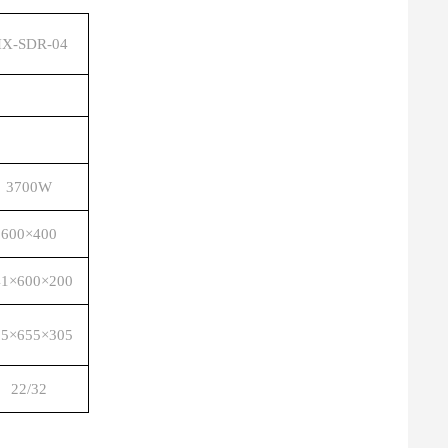
X-SDR-04
3700W
600×400
41×600×200
95×655×305
22/32