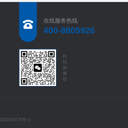
在线服务热线
400-8805926
扫
码
加
微
信
021018775号-2