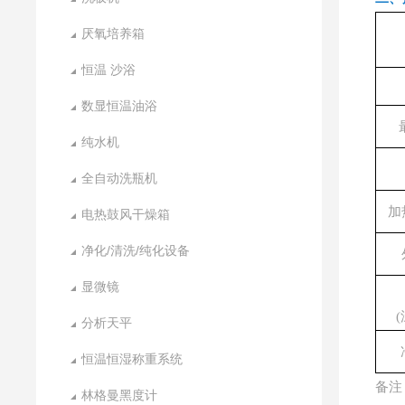
厌氧培养箱
恒温 沙浴
数显恒温油浴
纯水机
全自动洗瓶机
加
电热鼓风干燥箱
净化/清洗/纯化设备
显微镜
分析天平
恒温恒湿称重系统
备注
林格曼黑度计