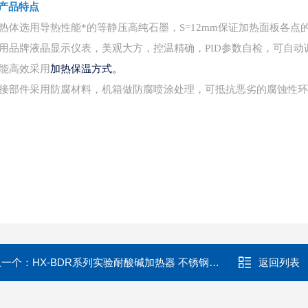
产品特点
 加热体选用导热性能*的等静压高纯石墨，S=12mm保证加热面板各
 采用品牌液晶显示仪表，美观大方，控温精确，PID参数自检，可自动
加热保温方式。
 节能高效采用
 连接部件采用防腐材料，机箱做防腐喷涂处理，可抵抗恶劣的腐蚀性
上一个：
HX-BDR系列实验耐酸碱加热器 不锈钢电热板（可定制）
返回列表