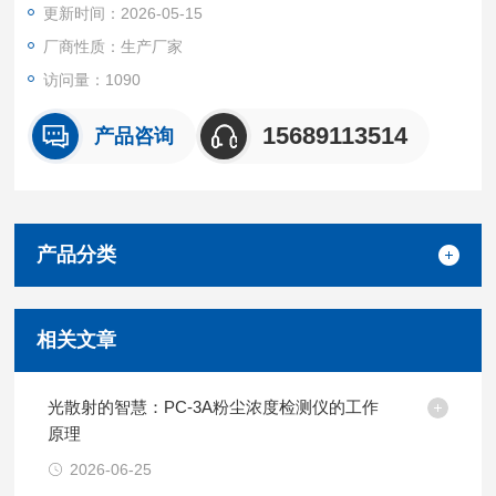
更新时间：2026-05-15
8、数据最大容量2000组，分十区域存贮，每个区域储存200
厂商性质：生产厂家
组；分区域查询，打印；配置标准并行口及与RS232兼容的串行
访问量：1090
接口；与多种打印机接配，
15689113514
产品咨询
9、微型打印机，仅通过数据线与主机连接，随时随地直接打
印，不再受因没有交流电源而
产品分类
相关文章
光散射的智慧：PC-3A粉尘浓度检测仪的工作
原理
2026-06-25