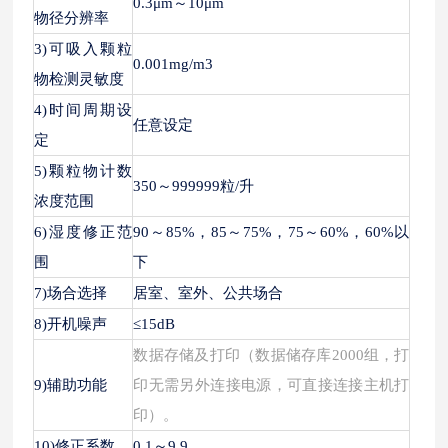
0.3μm～10μm
物径分辨率
3)可吸入颗粒
0.001mg/m3
物检测灵敏度
4)时间周期设
任意设定
定
5)颗粒物计数
350～999999粒/升
浓度范围
6)湿度修正范
90～85%，85～75%，75～60%，60%以
围
下
7)场合选择
居室、室外、公共场合
8)开机噪声
≤15dB
数据存储及打印（数据储存库
2000组，打
9)辅助功能
印无需另外连接电源，可直接连接主机打
印）。
10)修正系数
0.1～9.9