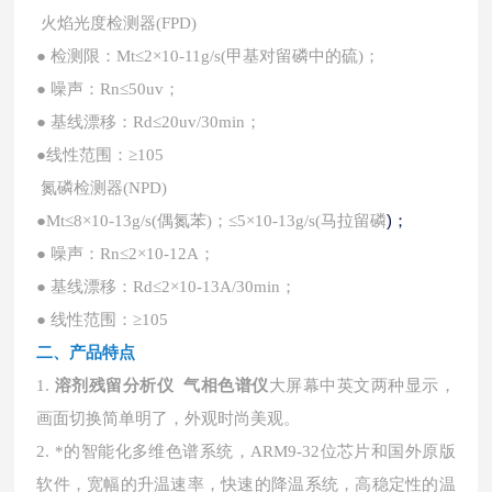
火焰光度检测器
(FPD)
● 检测限：Mt≤2×10-11g/s(甲基对留磷中的硫)；
● 噪声：Rn≤50uv；
● 基线漂移：Rd≤20uv/30min；
●线性范围：≥105
氮磷检测器
(NPD)
)；
●Mt≤8×10-13g/s(偶氮苯)；≤5×10-13g/s(马拉留磷
● 噪声：Rn≤2×10-12A；
● 基线漂移：Rd≤2×10-13A/30min；
● 线性范围：≥105
二、
产品特点
1.
溶剂残留分析仪 气相色谱仪
大屏幕中英文两种显示，
画面切换简单明了，外观时尚美观。
2. *的智能化多维色谱系统，ARM9-32位芯片和国外原版
软件，宽幅的升温速率，快速的降温系统，高稳定性的温