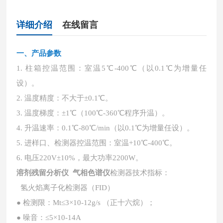
详细介绍
在线留言
一、
产品参数
1. 柱箱控温范围：室温5℃-400℃（以0.1℃为增量任
设）。
2. 温度精度：不大于±0.1℃。
3. 温度梯度：±1℃（100℃-360℃程序升温）。
4. 升温速率：0.1℃-80℃/min（以0.1℃为增量任设）。
5. 进样口、检测器控温范围：室温+10℃-400℃。
6. 电压220V±10%，最大功率2200W。
溶剂残留分析仪 气相色谱仪
检测器技术指标：
氢火焰离子化检测器（
FID）
● 检测限：Mt≤3×10-12g/s （正十六烷）；
● 噪音：≤5×10-14A