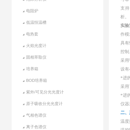
支持
电阻炉
析。
低温恒温槽
实验
电热套
作模
具有
火焰光度计
控制
固相萃取仪
采用
培养箱
设有
*进
BOD培养箱
采用
紫外/可见分光光度计
*进
原子吸收分光光度计
仪器
二、
气相色谱仪
温度
离子色谱仪
温控