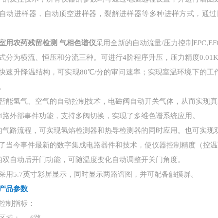
自动进样器，自动顶空进样器，裂解进样器等多种进样方式，通过
室用农药残留检测 气相色谱仪
采用全新的自动流量
/压力控制EPC
式分为横流、恒压和分流三种。可进行4阶程序升压，压力精度0.01KPa,
快速升降温结构，可实现
80℃/分的审问速率；实现室温环境下的工
。
智能氢气、空气的自动控制技术，电磁阀自动开关气体，从而实现真
4路外部事件功能，支持多阀切换，实现了多维色谱系统应用。
的气路流程，可实现氢焰检测器和热导检测器的同时应用。也可实现
了当今事件最新的数字集成电路器件和技术，使仪器控制精度（控温
的双自动后开门功能，可随温度变化自动调整开关门角度。
采用
5.7英寸彩屏显示，同时显示两路谱图，并可配备触摸屏。
产品参数
控制指标：
区域：