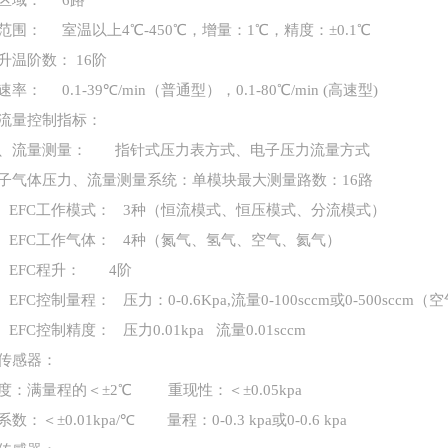
6路
范围：
室温以上
4℃-450℃，增量：1℃，精度：±0.1℃
升温阶数：
16阶
速率：
0.1-39℃/min（普通型），0.1-80℃/min (高速型)
流量控制指标：
、流量测量：
指针式压力表方式、电子压力流量方式
子气体压力、流量测量系统：单模块最大测量路数：
16路
C、EFC工作模式： 3种（恒流模式、恒压模式、分流模式）
C、EFC工作气体： 4种（氮气、氢气、空气、氦气）
C、EFC程升： 4阶
、EFC控制量程： 压力：0-0.6Kpa,流量0-100sccm或0-500sccm（
、EFC控制精度： 压力0.01kpa 流量0.01sccm
传感器：
度：满量程的＜
±2℃ 重现性：＜±0.05kpa
系数：＜
±0.01kpa/℃ 量程：0-0.3 kpa或0-0.6 kpa