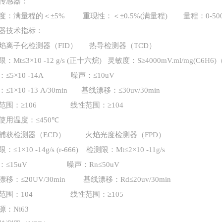
传感器：
度：满量程的＜
±5% 重现性：＜±0.5%(满量程) 量程：0-500
器技术指标：
焰离子化检测器（
FID） 热导检测器（TCD）
限：
Mt≤3×10 -12 g/s (正十六烷) 灵敏度：S≥4000mV.ml/mg(C
：
≤5×10 -14A 噪声：≤10uV
：
≤1×10 -13 A/30min 基线漂移：≤30uv/30min
范围：
≥106 线性范围：≥104
使用温度：
≤450℃
捕获检测器（
ECD） 火焰光度检测器（FPD）
限：
≤1×10 -14g/s (r-666) 检测限：Mt≤2×10 -11g/s
：
≤15uV 噪声：Rn≤50uV
漂移：
≤20UV/30min 基线漂移：Rd≤20uv/30min
范围：
104 线性范围：≥105
源：
Ni63