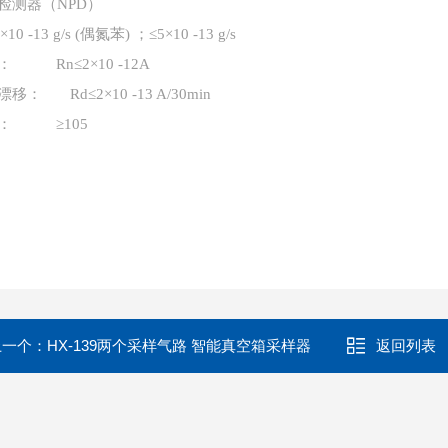
检测器（
NPD）
×10 -13 g/s (偶氮苯) ；≤5×10 -13 g/s
：
Rn≤2×10 -12A
漂移：
Rd≤2×10 -13 A/30min
：
≥105
上一个：
HX-139两个采样气路 智能真空箱采样器
返回列表