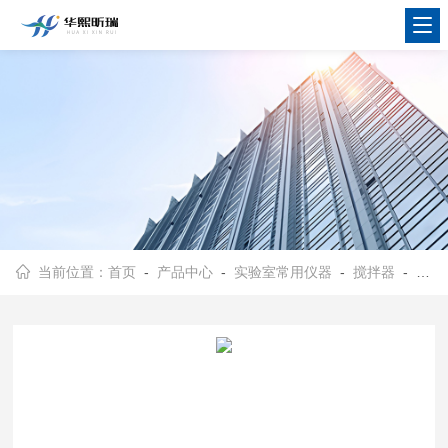
当前位置：
首页
-
产品中心
-
实验室常用仪器
-
搅拌器
- 华熙昕瑞六联磁力搅拌器 操作简单