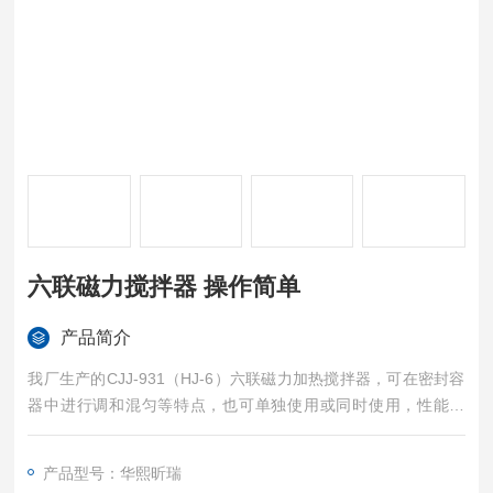
六联磁力搅拌器 操作简单
产品简介
我厂生产的CJJ-931（HJ-6）六联磁力加热搅拌器，可在密封容
器中进行调和混匀等特点，也可单独使用或同时使用，性能良
好，适合于各种实验室、化验室、医疗机构等作液体搅拌使用。
如浆的调和或油脂药物等均可混合。六联磁力搅拌器 操作简单
产品型号：华熙昕瑞