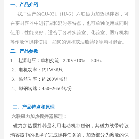
一、
产品介绍
我厂生产的
CJJ-931（HJ-6）六联磁力加热搅拌器，可
在密封容器中进行调和混匀等特点，也可单独使用或同时
使用，性能良好，适合于各种实验室、化验室、医疗机构
等作液体搅拌使用。如浆的调和或油脂药物等均可混合。
二、
产品参数
1、电源电压：单相交流 220V±10% 50Hz
2、电机功率：约1W×6只
3、热丝功率：约200W×6只
4、磁钢转速：450~2650转/分
三、
产品特
点和原理
六联磁力加热搅拌器原理：
磁力加热搅拌器是利用电动机带磁钢，其磁力线带转玻
璃容器中的搅拌子完成搅拌任务的，加热部分为溶液的保