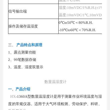
温度
:1℃/2sec
湿度
:10mVDC/1%R.H.(±1%rdg)
信号输出端
温度
:10mVDC/1℃,10mVDC/1℉
0℃to50℃＜80%R.H.
操作及储存温湿度
-10℃to60℃＜70%R.H.
三、
产品特
点和原理
1、露点测量功能
2、99笔数据存储
3、温度、湿度双显示
数显温湿度计
一、
产品介绍
HX
-1360A型数显温湿度计是用于测量作业环境温度与湿
度的常规仪器。适用于大气环境检测、劳动保护、科研、