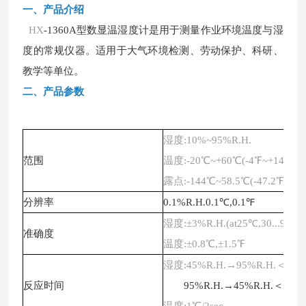
一、
产品介绍
HX
-1360A型数显温湿度计是用于测量作业环境温度与湿
度的常规仪器。适用于大气环境检测、劳动保护、科研、
教学等单位
。
二、
产品参数
湿度
:10%~95%R.H.
范围
温度
:-20℃~+60℃(-4℉~+140℉)
露点
:-144℃~58.5℃(-47.2℉~+13
分辨率
0.1%R.H.0.1℃,0.1℉
湿度
:±3%R.H.(at25℃,30...95%R
准确度
温度
:±0.8℃,±1.5℉
湿度
:45%R.H.→95%R.H.＜=3m
反应时间
95%R.H.→45%R.H.＜=5mi