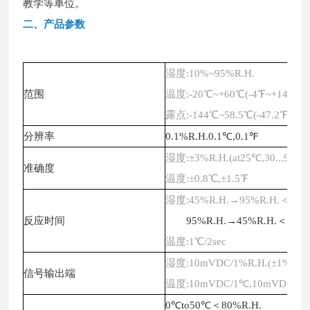
教学等单位
。
二、
产品参数
湿度
:10%~95%R.H.
范围
温度
:-20℃~+60℃(-4℉~+140℉)
露点
:-144℃~58.5℃(-47.2℉~+13
分辨率
0.1%R.H.0.1℃,0.1℉
湿度
:±3%R.H.(at25℃,30...95%R
准确度
温度
:±0.8℃,±1.5℉
湿度
:45%R.H.→95%R.H.＜=3m
反应时间
95%R.H.→45%R.H.＜=5mi
温度
:1℃/2sec
湿度
:10mVDC/1%R.H.(±1%rdg)
信号输出端
温度
:10mVDC/1℃,10mVDC/1℉
0℃to50℃＜80%R.H.