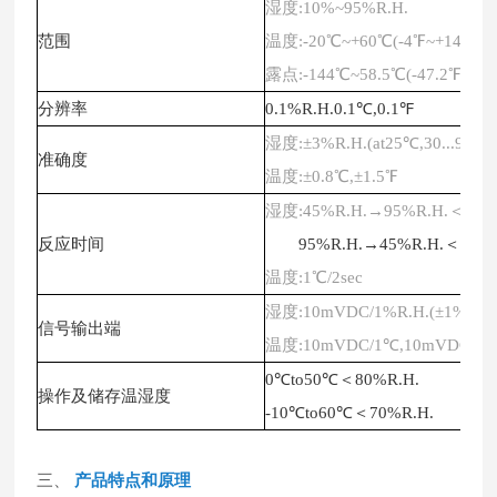
湿度
:10%~95%R.H.
范围
温度
:-20℃~+60℃(-4℉~+140℉)
露点
:-144℃~58.5℃(-47.2℉~+13
分辨率
0.1%R.H.0.1℃,0.1℉
湿度
:±3%R.H.(at25℃,30...95%R
准确度
温度
:±0.8℃,±1.5℉
湿度
:45%R.H.→95%R.H.＜=3m
反应时间
95%R.H.→45%R.H.＜=5mi
温度
:1℃/2sec
湿度
:10mVDC/1%R.H.(±1%rdg)
信号输出端
温度
:10mVDC/1℃,10mVDC/1℉
0℃to50℃＜80%R.H.
操作及储存温湿度
-10℃to60℃＜70%R.H.
三、
产品特
点和原理