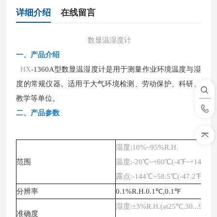
详细介绍
在线留言
数显温湿度计
一、
产品介绍
HX
-1360A型数显温湿度计是用于测量作业环境温度与湿
度的常规仪器。适用于大气环境检测、劳动保护、科研、
教学等单位
。
二、
产品参数
湿度
:10%~95%R.H.
范围
温度
:-20℃~+60℃(-4℉~+140℉)
露点
:-144℃~58.5℃(-47.2℉~+13
分辨率
0.1%R.H.0.1℃,0.1℉
湿度
:±3%R.H.(at25℃,30...95%R
准确度