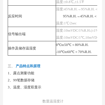
温度
:±0.8℃,±1.5℉
湿度
:45%R.H.→95%R.H.＜=3m
反应时间
95%R.H.→45%R.H.＜=5mi
温度
:1℃/2sec
湿度
:10mVDC/1%R.H.(±1%rdg)
信号输出端
温度
:10mVDC/1℃,10mVDC/1℉
0℃to50℃＜80%R.H.
操作及储存温湿度
-10℃to60℃＜70%R.H.
三、
产品特
点和原理
1、露点测量功能
2、99笔数据存储
3、温度、湿度双显示
数显温湿度计