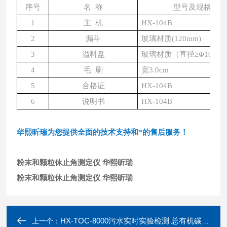
序号
名
称
型号及规格
1
主
机
HX-104B
2
漏斗
玻璃材质
(120mm)
3
溢料盘
玻璃材质（直径
≥Φ100m
4
毛
刷
宽
3.0cm
5
合格证
HX-104B
6
说明书
HX-104B
华熙昕瑞为您提供全面的技术支持和*的售后服务！
粉末和颗粒休止角测定仪 华熙昕瑞
粉末和颗粒休止角测定仪 华熙昕瑞
HX-TOC-8000污水实时实验检测 总有机碳分析仪
上一个：