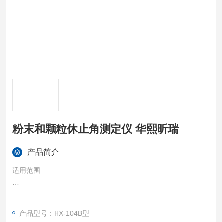
粉末和颗粒休止角测定仪 华熙昕瑞
产品简介
适用范围
该产品供生产、经营、使用单位实验室对表面活性剂粉体和颗粒
休止角测定。
产品型号：HX-104B型
粉末和颗粒休止角测定仪 华熙昕瑞