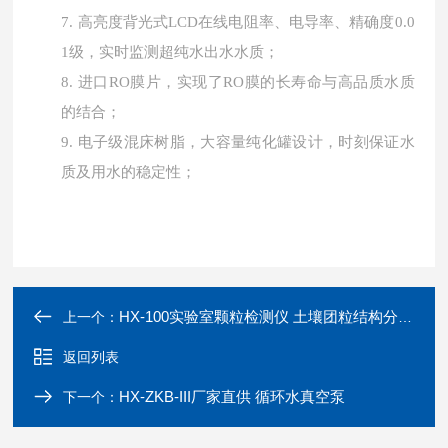
7.
高亮度背光式
LCD在线电阻率、电导率、精确度0.0
1级，实时监测超纯水出水水质；
8.
进口
RO膜片，实现了RO膜的长寿命与高品质水质
的结合；
9.
电子级混床树脂，大容量纯化罐设计，时刻保证水
质及用水的稳定性；
HX-100实验室颗粒检测仪 土壤团粒结构分析仪
上一个：
返回列表
HX-ZKB-III厂家直供 循环水真空泵
下一个：