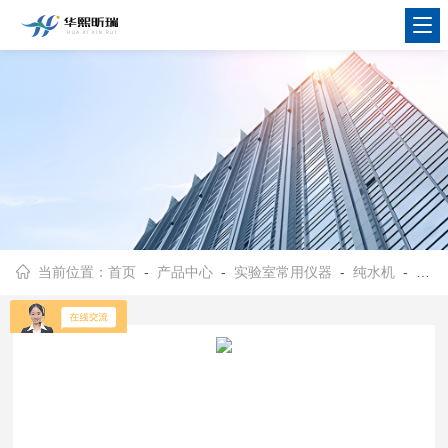
当前位置：
首页
-
产品中心
-
实验室常用仪器
-
纯水机
- HX-CZ-15B纯水机 超纯化处理