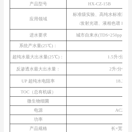
产品型号
HX-CZ-15B
标准级实验、高纯水标准溶液
应用领域
/发射光谱、液相色谱 HP
进水要求
城市自来水
(TDS<250ppm，5
系统产水量
(25℃)：
15
超纯水最大出水量
(25℃)：
1.5升/分钟
反渗透水最大出水量：
2升/分钟(
UP 超纯水电阻率
18.25M
TOC（总有机碳）
<
微生物细菌
<0.
电源
AC220V
功率
1
产品规格
长
×宽×高：