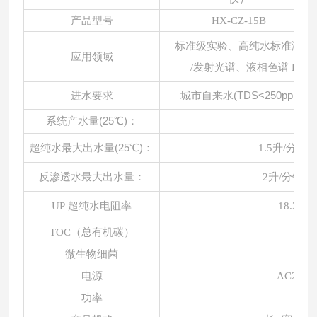
产品型号
HX-CZ-15B
标准级实验、高纯水标准溶液
应用领域
/发射光谱、液相色谱 HP
城市自来水
(TDS<250ppm，5
进水要求
系统产水量
(25℃)：
15
超纯水最大出水量
(25℃)：
1.5升/分钟
反渗透水最大出水量：
2升/分钟(
UP 超纯水电阻率
18.25M
TOC（总有机碳）
<
微生物细菌
<0.
电源
AC220V
功率
1