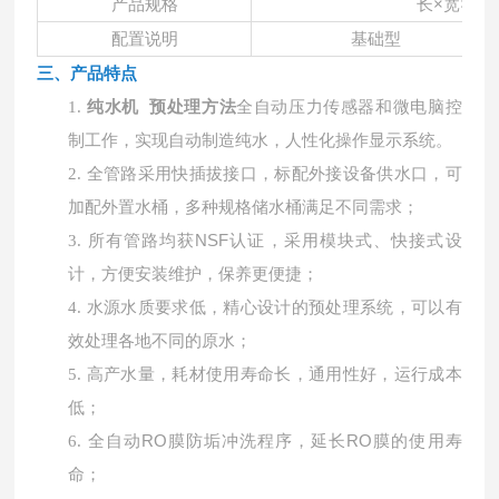
长
×宽×高：
产品规格
配置说明
基础型
三、产品特点
1.
纯水机 预处理方法
全自动压力传感器和微电脑控
制工作，实现自动制造纯水，人性化操作显示系统。
2.
全管路采用快插拔接口，标配外接设备供水口，可
加配外置水桶，多种规格储水桶满足不同需求；
所有管路均获
NSF认证，采用模块式、快接式设
3.
计，方便安装维护，保养更便捷；
4.
水源水质要求低，精心设计的预处理系统，可以有
效处理各地不同的原水；
5.
高产水量，耗材使用寿命长，通用性好，运行成本
低；
全自动
RO膜防垢冲洗程序，延长RO膜的使用寿
6.
命；