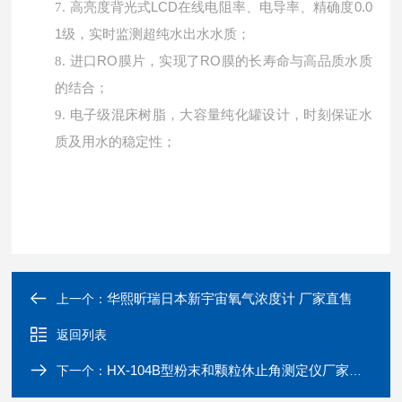
高亮度背光式
LCD在线电阻率、电导率、精确度0.0
7.
1级，实时监测超纯水出水水质；
进口
RO膜片，实现了RO膜的长寿命与高品质水质
8.
的结合；
9.
电子级混床树脂，大容量纯化罐设计，时刻保证水
质及用水的稳定性；
华熙昕瑞日本新宇宙氧气浓度计 厂家直售
上一个：
返回列表
HX-104B型粉末和颗粒休止角测定仪厂家直销
下一个：