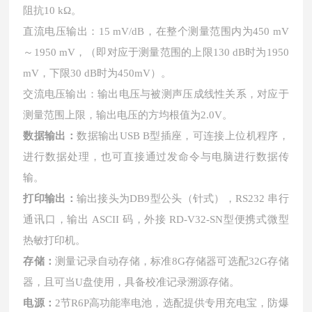
阻抗10 kΩ。
直流电压输出：
15 mV/dB，在整个测量范围内为450 mV
～1950 mV，（即对应于测量范围的上限130 dB时为1950
mV，下限30 dB时为450mV）。
交流电压输出：输出电压与被测声压成线性关系，对应于
测量范围上限，输出电压的方均根值为
2.0V。
数据输出：
数据输出
USB B型插座，可连接上位机程序，
进行数据处理，也可直接通过发命令与电脑进行数据传
输。
打印输出：
输出接头为
DB9型公头（针式），RS232 串行
通讯口，输出 ASCII 码，外接 RD-V32-SN型便携式微型
热敏打印机。
存储：
测量记录自动存储，标准
8G存储器可选配32G存储
器，且可当U盘使用，具备校准记录溯源存储。
电源：
2节R6P高功能率电池，选配提供专用充电宝，防爆