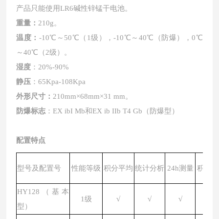
产品只能使用LR6碱性锌锰干电池。
重量：
210g。
温度：
-10℃～50℃（1级），-10℃～40℃（防爆），0℃
～40℃（2级）。
湿度
：
20%-90%
静压
：
65Kpa-108Kpa
外形尺寸：
210mm×68mm×31 mm。
防爆标志
：
EX ibI Mb和EX ib IIb T4 Gb（防爆型）
配置特点
型号及配置号
性能等级
积分平均
统计分析
24h测量
积分并
HY128（基本
1级
√
√
√
√
型）