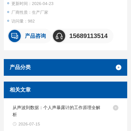
更新时间：2026-04-23
测量。适用于各类噪声长时间的、可靠并精确的测量。声级计 G
PS定位
厂商性质：生产厂家
访问量：982
15689113514
产品咨询
产品分类
相关文章
从声波到数据：个人声暴露计的工作原理全解
析
2026-07-15