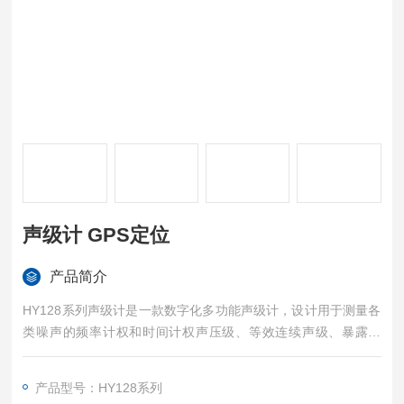
声级计 GPS定位
产品简介
HY128系列声级计是一款数字化多功能声级计，设计用于测量各
类噪声的频率计权和时间计权声压级、等效连续声级、暴露声
级、统计声级等多种声学评价量，它具有积分平均、积分并行、
统计分析、24h测量、室内噪声、1/1倍频程和1/3倍频程7种工作
产品型号：HY128系列
模式供用户选择，仪器还提供选择低频计权，用于二次辐射噪声