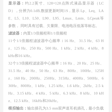
显示器：
约
2.2英寸、
128×128点阵式液晶显示器（LC
D），分辨力0.1dB,数据更新时间1S，显示 Lp、Leq、LA
E、L5、L10、L50、L90、L95、Lmax、Lmin、LCpeak等
参数， 同时具有过载、欠量限、电池电压低落等标志。
滤波器：
内置
1/3倍频程和1/1倍频程
11个1/1倍频程滤波器中心频率
：
16 Hz、 31.5 Hz、63 H
z、125 Hz、250 Hz、500 Hz、1 kHz、2 kHz、4 kHz、8
kHz和16 kHz。
32个1/3倍频程滤波器中心频率
：
16 Hz 、20 Hz、25 Hz、
31.5 Hz、40 Hz、50 Hz、63 Hz、80Hz、100Hz、125H
z、160 Hz、200Hz、250Hz、315Hz、400Hz、500Hz、6
30Hz、800Hz、1 kHz、1.25 kHz、1.6 kHz、2kHz、2.5 k
Hz、3.15 kHz、4 kHz、5 kHz、6.3 kHz、8 kHz、10 kH
z、12.5 kHz、16kHz和20kHz。
模拟输出：
输出插孔为
3.5 mm双声道耳机插孔，最小负载