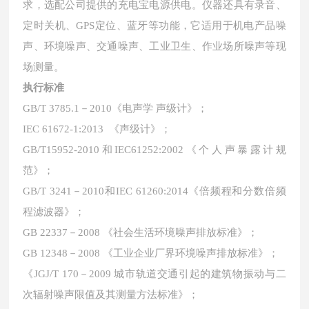
求，选配公司提供的充电宝电源供电。仪器还具有录音、
定时关机、GPS定位、蓝牙等功能，它适用于机电产品噪
声、环境噪声、交通噪声、工业卫生、作业场所噪声等现
场测量。
执行标准
GB/T 3785.1－2010
《电声学
声级计
》；
IEC 61672-1:2013 《声级计》
；
GB/T15952-2010和IEC61252:2002《个人声暴露计规
范》
；
GB/T 3241－2010和IEC 61260:2014《倍频程和分数倍频
程滤波器》
；
GB 22337－2008 《社会生活环境噪声排放标准》
；
GB 12348－2008 《工业企业厂界环境噪声排放标准》
；
《
JGJ/T 170－2009 城市轨道交通引起的建筑物振动与二
次辐射噪声限值及其测量方法标准》
；