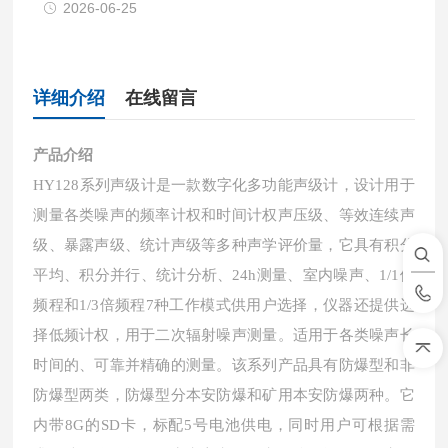
2026-06-25
详细介绍
在线留言
产品介绍
HY128
系列
声级计是一款数字化多功能声级计，设计用于
测量各类噪声的频率计权和时间计权声压级、等效连续声
级、暴露声级、统计声级等多种声学评价量，它具有积分
平均、积分并行、统计分析
、
24h测量
、
室内噪
声、
1/1倍
频程和
1/3倍频程
7
种工作模式供用户选择，仪器还提供选
择低频计权，用于二次辐射噪声测量。适用于各类噪声长
时间的、可靠并精确的测量。该系列产品具有防爆型和非
防爆型两类，防爆型分本安防爆和矿用本安防爆两种。它
内带
8G的SD卡，标配5号电池供电，同时用户可根据需