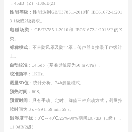
，45dB（Z）-130dB(Z)
性能等级：
性能达到
GB/T3785.1-2010和 IEC61672-1:201
3 1级或2级要求。
电磁场类
：
GB/T3785.1-2010和 IEC61672-1:2013中的X
类。
标称模式
：不带防风罩及防尘罩，传声器直接装于声级计
上。
自动校准
：
±4.5db（基准灵敏度为50 mV/Pa）。
校准频率
：
1KHz。
测量
SD值
：统计分析、
24h测量模式。
预热时间
：
60S。
预置时间：
具有手动、定时、阈值三种启动方式，测量持
续时间为
3 s～99 h 59 min 59 s。
温湿度干扰
：
0℃～40℃/25%-90%期间±0.7dB（1级），
±1.0dB(2级）