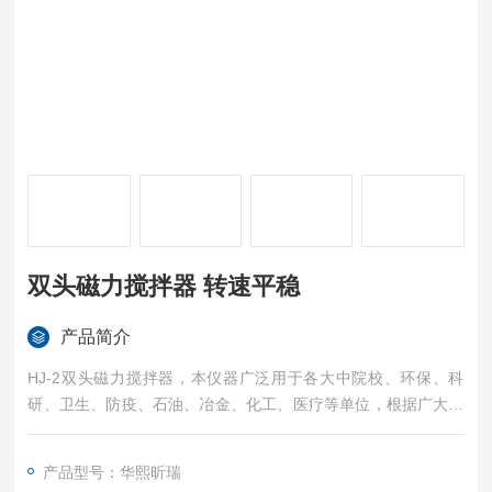
双头磁力搅拌器 转速平稳
产品简介
HJ-2双头磁力搅拌器，本仪器广泛用于各大中院校、环保、科
研、卫生、防疫、石油、冶金、化工、医疗等单位，根据广大用
户要求设计有二连、四连、六连等多连可加热搅拌恒温控制。使
广大用户多个样品同时得到相应效果和数据。本仪器性能好，噪
产品型号：华熙昕瑞
声低、搅拌，是实验室化验人员理想的工具。 双头磁力搅拌器