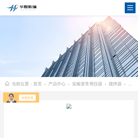
当前位置：
首页
-
产品中心
-
实验室常用仪器
-
搅拌器
- 华熙昕瑞双头磁力搅拌器 转速平稳