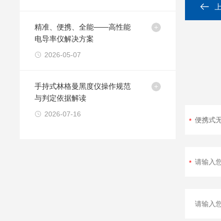
精准、便携、全能——高性能
电导率仪解决方案
2026-05-07
手持式林格曼黑度仪操作规范
与判定依据解读
2026-07-16