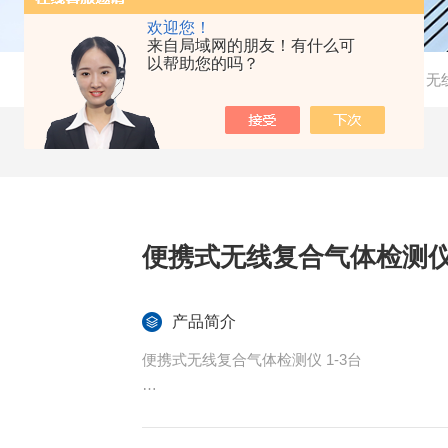
欢迎您！
来自局域网的朋友！有什么可
以帮助您的吗？
当前位置：
首页
-
产品中心
-
气体检测仪
-
无
便携式无线复合气体检测仪
产品简介
便携式无线复合气体检测仪 1-3台
无线指挥终端 1台，内置上位机软件