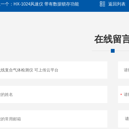
上一个：
HX-1024风速仪 带有数据锁存功能
返回列表
在线留