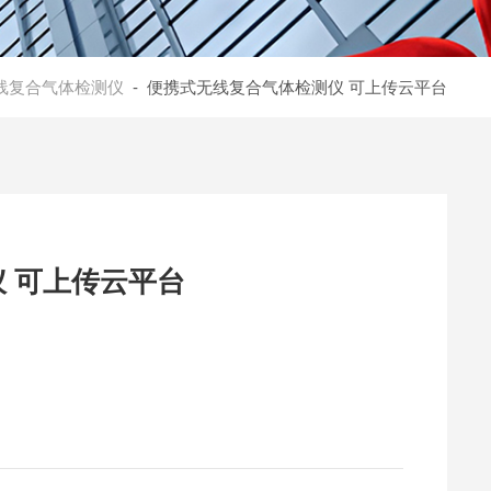
线复合气体检测仪
- 便携式无线复合气体检测仪 可上传云平台
 可上传云平台