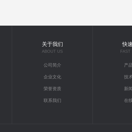
关于我们
快
ABOUT US
FAST
公司简介
产
企业文化
技
荣誉资质
新
联系我们
在