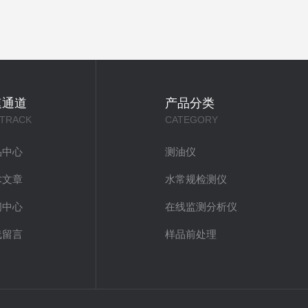
速通道
产品分类
 TRACK
CATEGORY
品中心
测油仪
术文章
水常规检测仪
闻中心
在线监测分析仪
线留言
样品前处理