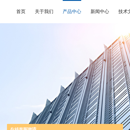
首页
关于我们
产品中心
新闻中心
技术