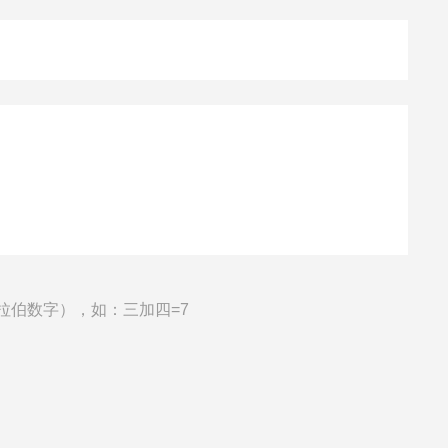
拉伯数字），如：三加四=7