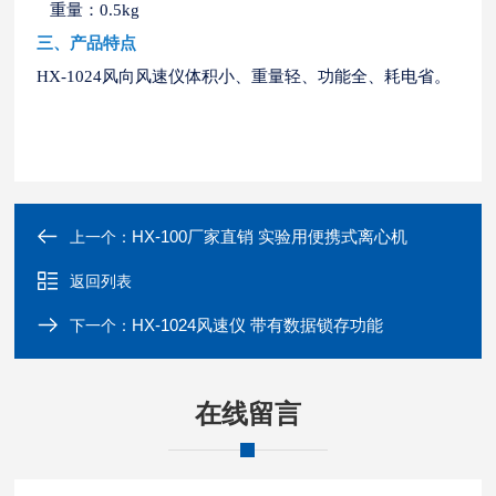
重量：0.5kg
三、产品特点
HX-1024风向风速仪体积小、重量轻、功能全、耗电省。
HX-100厂家直销 实验用便携式离心机
上一个：
返回列表
HX-1024风速仪 带有数据锁存功能
下一个：
在线留言