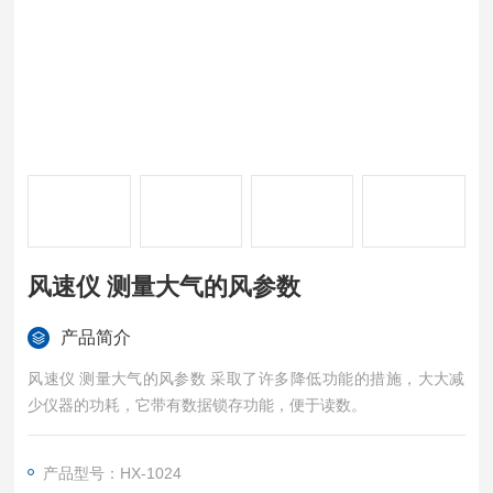
风速仪 测量大气的风参数
产品简介
风速仪 测量大气的风参数 采取了许多降低功能的措施，大大减
少仪器的功耗，它带有数据锁存功能，便于读数。
产品型号：HX-1024