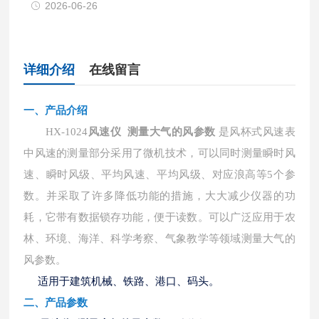
2026-06-26
详细介绍
在线留言
一、
产品介绍
HX-1024
风速仪 测量大气的风参数
是风杯式风速表
中风速的测量部分采用了微机技术，可以同时测量瞬时风
速、瞬时风级、平均风速、平均风级、对应浪高等5个参
数。并采取了许多降低功能的措施，大大减少仪器的功
耗，它带有数据锁存功能，便于读数。可以广泛应用于农
林、环境、海洋、科学考察、气象教学等领域测量大气的
风参数。
适用于建筑机械、铁路、港口、码头。
二、
产品参数