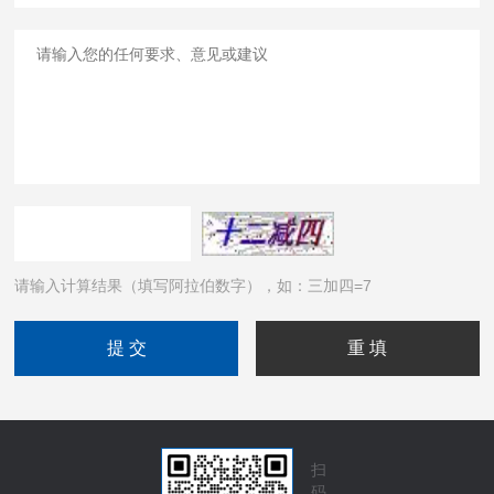
请输入计算结果（填写阿拉伯数字），如：三加四=7
扫
码