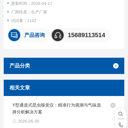
更新时间：2026-04-17
厂商性质：生产厂家
访问量：1142
15689113514
产品咨询
产品分类
相关文章
Y型通道式昆虫嗅觉仪：精准行为观测与气味选
择分析解决方案
2026-05-30