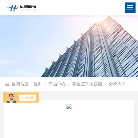
当前位置：
首页
-
产品中心
-
实验室常用仪器
-
分析天平
- GE0205/GE1005-2电子分析天平 精准称量设备