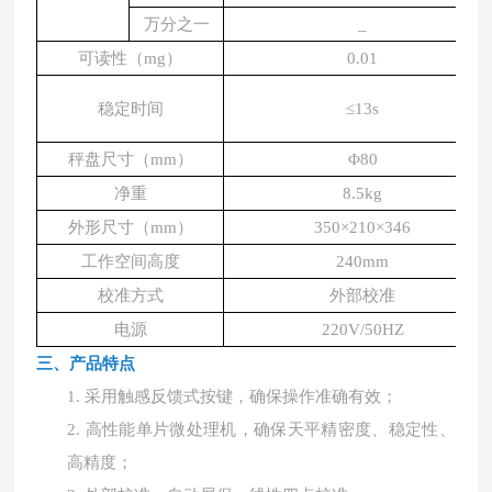
万分之一
_
可读性（mg）
0.01
稳定时间
≤13s
秤盘尺寸（mm）
Φ80
净重
8.5kg
外形尺寸（mm）
350×210×346
工作空间高度
240mm
校准方式
外部校准
电源
220V/50HZ
三、产品特点
1.
采用触感反馈式按键，确保操作准确有效；
2.
高性能单片微处理机，确保天平精密度、稳定性、
高精度；