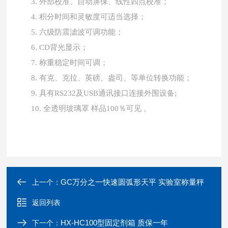
3.
外部校准、自动屏保、线性四点校准；
4.
积分时间和灵敏度可适当选择；
5.
六级防震滤波可调功能；
6.
CD背光显示；
7.
称重稳定时间可调；
8.
有克、克拉、英磅、盎司、等单位转换功能；
具有
9.
RS232及USB通讯接口连接外围设备;
全透明玻璃罩
10.
样品100％可见 。
GC万分之一快速圆弧形天平 实验室称量秤
上一个：
返回列表
HX-HC100型固定剂箱 质保一年
下一个：