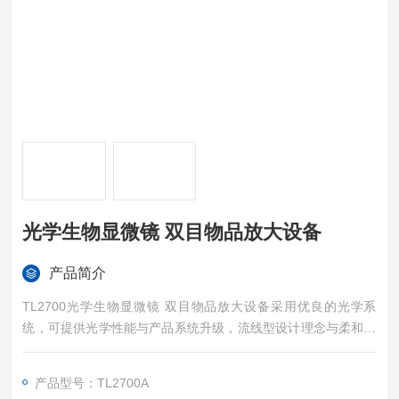
光学生物显微镜 双目物品放大设备
产品简介
TL2700光学生物显微镜 双目物品放大设备采用优良的光学系
统，可提供光学性能与产品系统升级，流线型设计理念与柔和的
颜色搭配,使显微镜便具美感,符合人机学设计理念,使操作更方便
舒适,空间更广阔, 可广泛应用于生物学、工业、农业等领域，是
产品型号：TL2700A
教学、科研等单位的理想仪器。