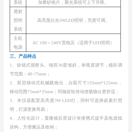
系统
加磨砂镜片，聚光系统可上下升降。
透射
照明
高亮度白光3WLED照明，亮度可调。
系统
主机
AC 100～240V宽电压（适用于LED照明）
电源
三、产品特点
1、铰链式观察头、镜筒30度倾斜，单视度调节，瞳距调
节范围：48~75mm；
2、双层移动式机械载物台，台面尺寸135mm*125mm，
移动范围75mm*35mm；同轴齿轮传动使载物台更舒适；
3、本仪器配置高亮度3W LED灯，同时可选择卤素灯照
明，灯源更换简易；
4、人性化设计，显微镜后背设计有便携式提手及电源线
挂钩，方便搬运及收纳；