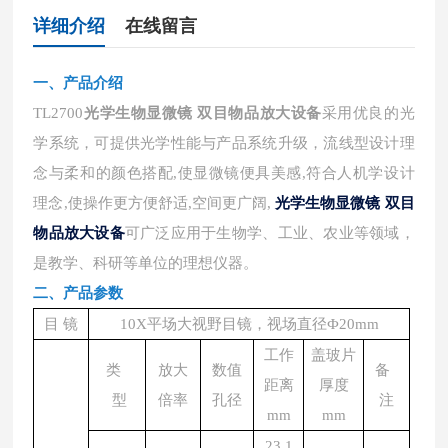
详细介绍
在线留言
一、
产品介绍
TL2700
光学生物显微镜 双目物品放大设备
采用优良的光
学系统，可提供光学性能与产品系统升级，流线型设计理
念与柔和的颜色搭配,使显微镜便具美感,符合人机学设计
理念,使操作更方便舒适,空间更广阔,
光学生物显微镜 双目
物品放大设备
可广泛应用于生物学、工业、农业等领域，
是教学、科研等单位的理想仪器。
二、产品参数
目 镜
10X平场大视野目镜，视场直径Ф20mm
工作
盖玻片
类
放大
数值
备
距离
厚度
型
倍率
孔径
注
mm
mm
23.1