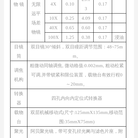
4X
0.10
0.17
物 镜
无限
3
远平
10X
0.25
4.09
0.17
场差
40X
0.65
0.60
0.17
物镜
100X
1.25
0.38
0.17
浸油
目镜
双目镜30°倾斜，双目瞳距调节范围：48~75m
筒
m。
粗微动同轴调焦, 微动格值:0.002mm, 粗动松紧
调焦
可调,并带锁紧和限位装置，载物台有效行程0
机构
～20mm。
转换
四孔内向内定位式转换器
器
载物
双层机械移动式(尺寸:125mmX135mm,移动范
台
围:35mmX75mm)
聚光
阿贝聚光镜，带可变孔径光阑与滤色片座，附