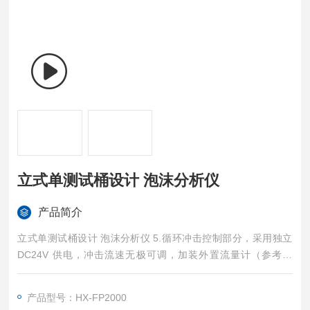
立式单测试桶设计 泡沫分析仪
产品简介
立式单测试桶设计 泡沫分析仪 5.循环冲击控制部分，采用独立
DC24V 供电，冲击流速无极可调，加装外置流量计（参考流
量，流量值受料液密度，温度，进出管径影响）。
产品型号：HX-FP2000
6.温控桶为大敞口式设计，匹配不同测试桶，须根据工况增添导