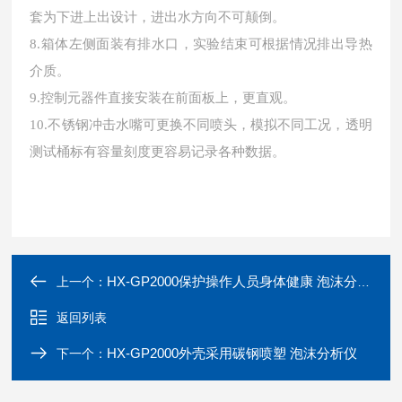
套为下进上出设计，进出水方向不可颠倒。
8.箱体左侧面装有排水口，实验结束可根据情况排出导热
介质。
9.控制元器件直接安装在前面板上，更直观。
10.不锈钢冲击水嘴可更换不同喷头，模拟不同工况，透明
测试桶标有容量刻度更容易记录各种数据。
HX-GP2000保护操作人员身体健康 泡沫分析仪
上一个：
返回列表
HX-GP2000外壳采用碳钢喷塑 泡沫分析仪
下一个：