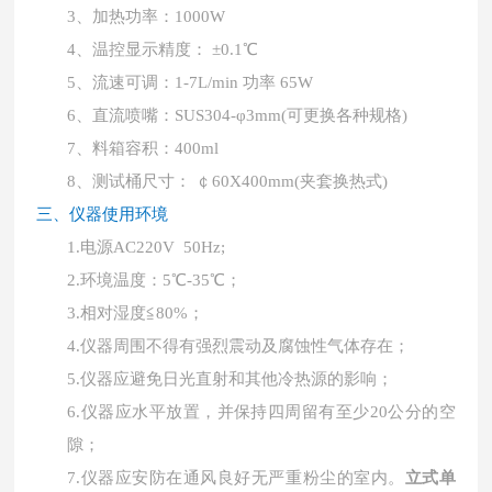
3、加热功率：1000W
4、温控显示精度： ±0.1℃
5、流速可调：1-7L/min 功率 65W
6、直流喷嘴：SUS304-φ3mm(可更换各种规格)
7、料箱容积：400ml
8、测试桶尺寸： ￠60X400mm(夹套换热式)
三、仪器使用环境
1.
电源
AC220V 50Hz;
2.
环境温度：
5℃-35℃；
3.
相对湿度
≦80%；
4.
仪器周围不得有强烈震动及腐蚀性气体存在；
5.
仪器应避免日光直射和其他冷热源的影响；
6.
仪器应水平放置，并保持四周留有至少
20公分的空
隙；
7.
仪器应安防在通风良好无严重粉尘的室内。
立式单