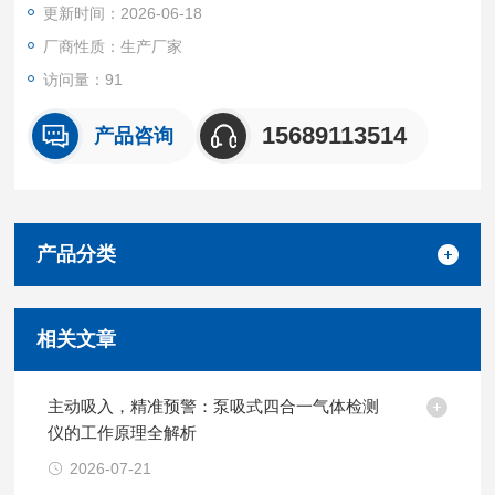
更新时间：2026-06-18
热介质（一般为纯化水）。
厂商性质：生产厂家
7.该设计具有导热迅速，混液速度快特点。注意测试桶夹套为下
访问量：91
进上出设计，进出水方向不可颠倒。
15689113514
产品咨询
产品分类
相关文章
主动吸入，精准预警：泵吸式四合一气体检测
仪的工作原理全解析
2026-07-21