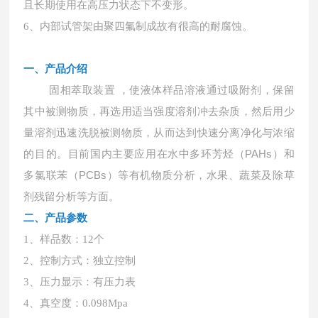
且长期使用在高压力状态下不变形。
6、内部试管架由聚四氟制成故有很高的耐腐蚀。
一、产品介绍
固相萃取装置
，使液体样品溶液通过吸附剂，保留
其中被测物质，再选用适当强度溶剂冲去杂质，然后用少
量溶剂迅速洗脱被测物质，从而达到快速分离净化与浓缩
的目的。目前国内主要应用在水中多环芳烃（PAHs）和
多氯联苯（PCBs）等有机物质分析，水果、蔬菜及除草
剂残留分析等方面。
二、产品参数
1、样品数：12个
2、控制方式：独立控制
3、压力显示：有压力表
4、真空度：0.098Mpa