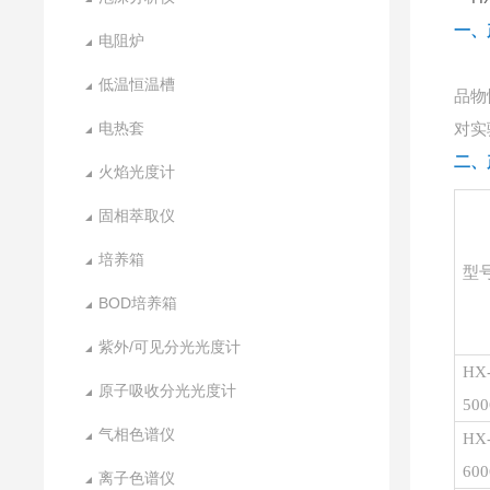
一、
电阻炉
低温恒温槽
品物
电热套
对实
二、
火焰光度计
固相萃取仪
培养箱
型
BOD培养箱
紫外/可见分光光度计
HX
原子吸收分光光度计
500
气相色谱仪
HX
600
离子色谱仪