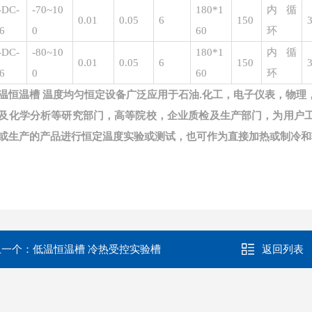
-DC-
-70~10
180*1
内循
0.01
0.05
6
150
3
6
0
60
环
-DC-
-80~10
180*1
内循
0.01
0.05
6
150
3
6
0
60
环
广泛应用于石油
.化工，电子仪表，物
温恒温槽 温度均匀恒定设备
及化学分析等研究部门，高等院校，企业质检及生产部门，为用户
或生产的产品进行恒定温度实验或测试，也可作为直接加热或制冷和
上一个：
低温恒温槽 冷热受控实验槽
返回列表