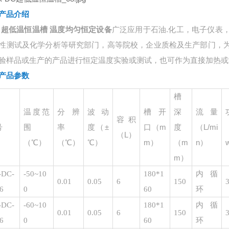
产品介绍
广泛应用于石油
.化工，电子仪表
超低温恒温槽 温度均匀恒定设备
性测试及化学分析等研究部门，高等院校，企业质检及生产部门，
验样品或生产的产品进行恒定温度实验或测试，也可作为直接加热或
产品参数
槽
温度范
分辨
波动
槽开
深
流量
容积
围
率
度（
±
口（
m
度
（
L/mi
号
（
L）
（
℃）
（
℃）
℃）
m）
（
m
n）
m）
-DC-
-50~10
180*1
内循
0.01
0.05
6
150
3
6
0
60
环
-DC-
-60~10
180*1
内循
0.01
0.05
6
150
3
6
0
60
环