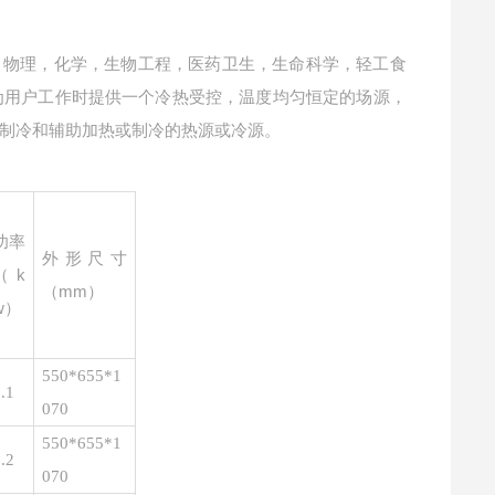
，物理，化学，生物工程，医药卫生，生命科学，轻工食
为用户工作时提供一个冷热受控，温度均匀恒定的场源，
制冷和辅助加热或制冷的热源或冷源。
功率
外形尺寸
（
k
（
mm）
w）
550*655*1
.1
070
550*655*1
.2
070