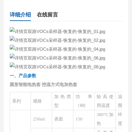
详细介绍
在线留言
一、产品参数
圆形智能电热套 控温方式电加热套
功率
加热类
较高使
温控
系列
规格
（
W)
型
用温度
围
380°C加
环境
250ml
表面
150
热
度