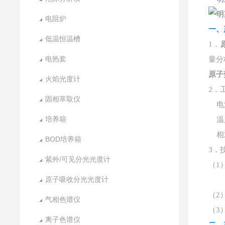
电阻炉
一、
低温恒温槽
1．
电热套
量分
原子
火焰光度计
2．
固相萃取仪
电
培养箱
温
相
BOD培养箱
3．
紫外/可见分光光度计
（
1
原子吸收分光光度计
Hg
（
2
气相色谱仪
（
3
离子色谱仪