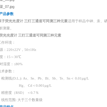
产品参数
原子荧光光度计 三灯三通道可同测三种元素
适用于样品中砷、汞、
析测量。
荧光光度计 三灯三通道可同测三种元素
工作环境：
源：
220±22V，50±1Hz
度：
15～30℃
对湿度：
≤80%
技术参数：
）检测线(D.L.): As、Se、Pb、Bi、Sb、Te、Sn＜ 0.01µg/L
、 Cd＜0.001µg/L
）精密度（RSD） ＜0.7％
）线性范围: 大于三个数量级