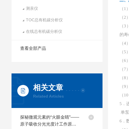
二、
测汞仪
（
1
（
2
TOC总有机碳分析仪
（
3
在线总有机碳分析仪
的寿
（
4
查看全部产品
（
5
（
6
（
7
（
8
相关文章
（
9
（
1
Related Articles
5．
单
探秘微观元素的“火眼金睛”——
6．
原子吸收分光光度计工作原理