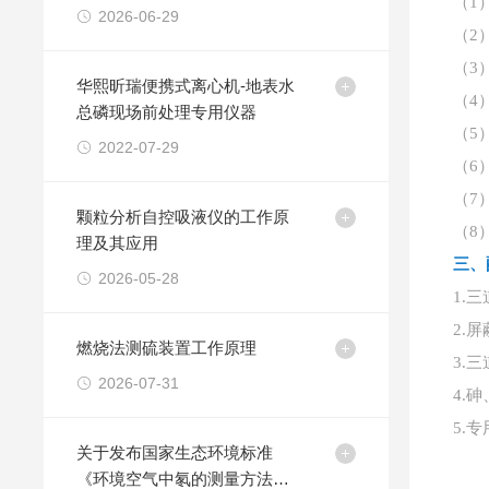
（
1
浅析
2026-06-29
（
2
（
3
华熙昕瑞便携式离心机-地表水
（
4
总磷现场前处理专用仪器
（
5
2022-07-29
（
6
（
7
颗粒分析自控吸液仪的工作原
（
8
理及其应用
三、
2026-05-28
1.
2.
燃烧法测硫装置工作原理
3.
2026-07-31
4.
5.
关于发布国家生态环境标准
《环境空气中氡的测量方法》