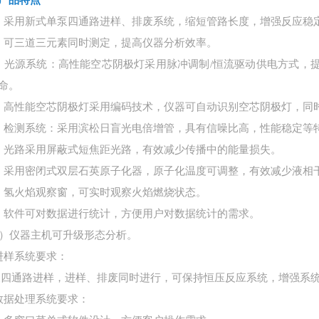
产品特点
）采用新式单泵四通路进样、排废系统，缩短管路长度，增强反应稳
）可三道三元素同时测定，提高仪器分析效率。
）光源系统：高性能空芯阴极灯采用脉冲调制/恒流驱动供电方式，
命。
）高性能空芯阴极灯采用编码技术，仪器可自动识别空芯阴极灯，同
）检测系统：采用滨松日盲光电倍增管，具有信噪比高，性能稳定等
）光路采用屏蔽式短焦距光路，有效减少传播中的能量损失。
）采用密闭式双层石英原子化器，原子化温度可调整，有效减少液相
）氢火焰观察窗，可实时观察火焰燃烧状态。
）软件可对数据进行统计，方便用户对数据统计的需求。
0）仪器主机可升级形态分析。
进样系统要求：
泵四通路进样，进样、排废同时进行，可保持恒压反应系统，增强系
数据处理系统要求：