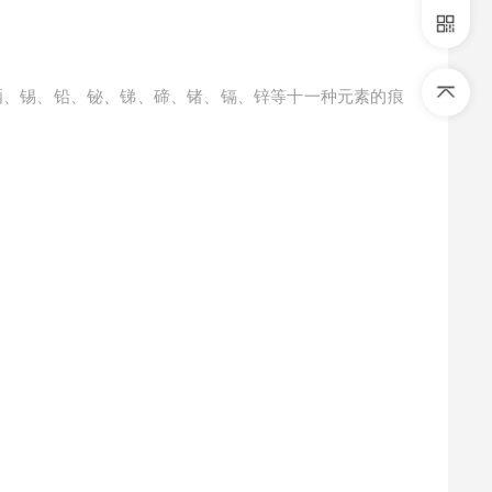
硒、锡、铅、铋、锑、碲、锗、镉、锌等十一种元素的痕