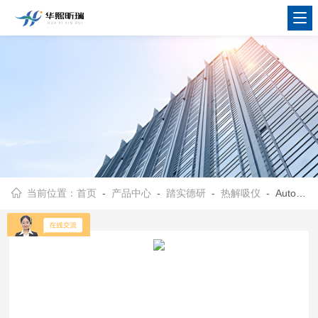
当前位置：
首页
-
产品中心
-
踏实德研
-
热解吸仪
- AutoTDS-VPro24位低温二次全自动热解吸仪 具有分流功能