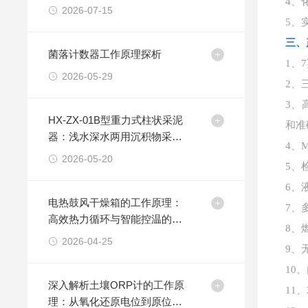
4、
2026-07-15
5、
三、
菌落计数器工作原理探析
1、
2026-05-29
2、
3、
HX-ZX-01B型重力式柱状采泥
和准
器：浅水深水两用沉积物采样
4、
解决方案
2026-05-20
5、
6、
电热鼓风干燥箱的工作原理：
7、
高效热力循环与智能控温的结
8、
合
2026-04-25
9、
10
深入解析土壤ORP计的工作原
11
理：从氧化还原电位到原位测