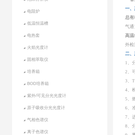
一、
电阻炉
总有
低温恒温槽
气通
电热套
高温
外检
火焰光度计
二、
固相萃取仪
1、
培养箱
2、
3、T
BOD培养箱
4、检
紫外/可见分光光度计
5、
原子吸收分光光度计
6、
7、进
气相色谱仪
8、
离子色谱仪