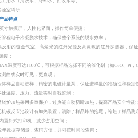
化工用水（清洗水、冷却水、回收水等）
实验室科研
产品特点
7英寸触摸屏，人性化界面，操作简单便捷；
三管程电子冷凝脱水技术，确保整个系统的脱水效率；
高反射的镀金气室、高聚光的红外光源及高灵敏的红外探测器，保证N
确度；
MAX温度可达1100℃，可根据样品选择不同的催化剂（如CeO、Pt
检测曲线实时可见，更直观；
液体样品自动进样，精密的电磁计量泵，保证进样量的准确性和稳定
多处温度、压力、流量实时自我监测；
燃烧炉加热采用多重保护，过热能自动切断加热，提高产品安全性能
无机碳反应池设计有加热装置，消除了样品峰的拖尾，缩短了样品测
、内置针式打印机，减少占用空间；
、2年数据存储量，查询方便，并可按时间段查询；