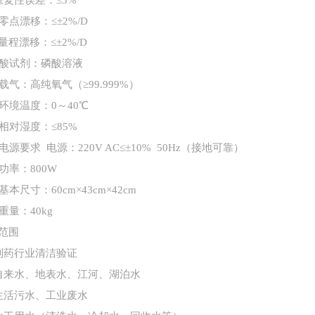
重复性误差：≤3%
、零点漂移：≤±2%/D
、量程漂移：≤±2%/D
、酸试剂：磷酸溶液
、载气：高纯氧气（≥99.999%）
、环境温度：0～40℃
、相对湿度：≤85%
、电源要求 电源：220V AC≤±10% 50Hz（接地可靠）
、功率：800W
基本尺寸：60cm×43cm×42cm
重量：40kg
范围
制药行业清洁验证
自来水、地表水、江河、湖泊水
生活污水、工业废水