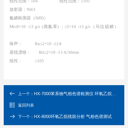
线性范围：
104 线性范围：≥105
放射源：
Ni63
氮磷检测器（
NPD）
Mt≤8×10 -13 g/s (偶氮苯) ；≤5×10 -13 g/s（马拉硫鳞）
噪声：
Rn≤2×10 -12A
基线漂移：
Rd≤2×10 -13 A/30min
线性：
≥105
HX-7000苯系物气相色谱检测仪 环氧乙烷分析仪
上一个：
返回列表
HX-8000环氧乙烷残留分析 气相色谱测试
下一个：