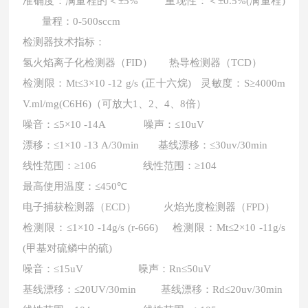
准确度：满量程的＜
±5% 重现性：＜±0.5%(满量程)
量程：0-500sccm
检测器技术指标：
氢火焰离子化检测器（
FID） 热导检测器（TCD）
检测限：
Mt≤3×10 -12 g/s (正十六烷) 灵敏度：S≥4000m
V.ml/mg(C6H6)（可放大1、2、4、8倍）
噪音：
≤5×10 -14A 噪声：≤10uV
漂移：
≤1×10 -13 A/30min 基线漂移：≤30uv/30min
线性范围：
≥106 线性范围：≥104
最高使用温度：
≤450℃
电子捕获检测器（
ECD） 火焰光度检测器（FPD）
检测限：
≤1×10 -14g/s (r-666) 检测限：Mt≤2×10 -11g/s
(甲基对硫鳞中的硫)
噪音：
≤15uV 噪声：Rn≤50uV
基线漂移：
≤20UV/30min 基线漂移：Rd≤20uv/30min