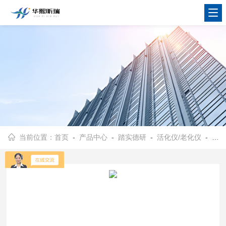
当前位置：
首页
-
产品中心
-
踏实德研
-
活化仪/老化仪
- BTH-24型24位吸附管活化仪 采样管老化仪