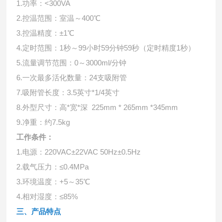
1.功率：<300VA
2.控温范围：室温～400℃
3.控温精度：±1℃
4.定时范围：1秒～99小时59分钟59秒（定时精度1秒）
5.流量调节范围：0～3000ml/分钟
6.一次最多活化数量：24支吸附管
7.吸附管长度：3.5英寸*1/4英寸
8.外型尺寸：高*宽*深 225mm * 265mm *345mm
9.净重：约7.5kg
工作条件：
1.电源：220VAC±22VAC 50Hz±0.5Hz
2.载气压力：≤0.4MPa
3.环境温度：+5～35℃
4.相对湿度：≤85%
三、产品特点