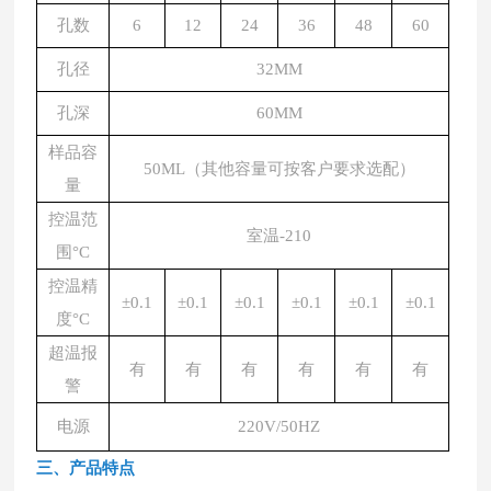
孔数
6
12
24
36
48
60
孔径
32MM
孔深
60MM
样品容
50ML（其他容量可按客户要求选配）
量
控温范
室温
-210
围
°C
控
温精
±0.1
±0.1
±0.1
±0.1
±0.1
±0.1
度
°C
超温报
有
有
有
有
有
有
警
电源
220V/50HZ
三、产品特点