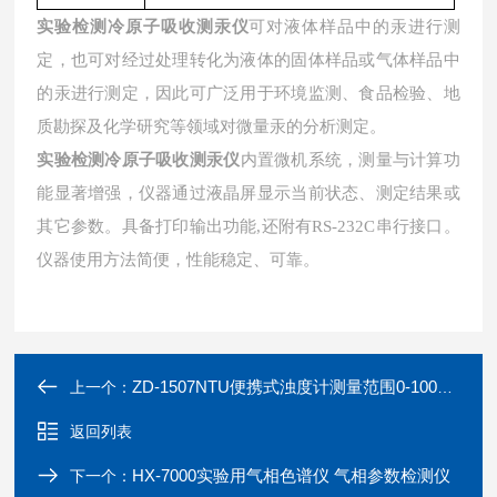
实验检测冷原子吸收测汞仪
可对液体样品中的汞进行测
定，也可对经过处理转化为液体的固体样品或气体样品中
的汞进行测定，因此可广泛用于环境监测、食品检验、地
质勘探及化学研究等领域对微量汞的分析测定。
内置微机系统，测量与计算功
实验检测冷原子吸收测汞仪
能显著增强，仪器通过液晶屏显示当前状态、测定结果或
其它参数。具备打印输出功能
,还附有RS-232C串行接口。
仪器使用方法简便，性能稳定、可靠。
ZD-1507NTU便携式浊度计测量范围0-1000NTU
上一个：
返回列表
HX-7000实验用气相色谱仪 气相参数检测仪
下一个：