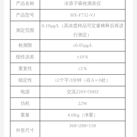
产品名称
冷原子吸收测汞仪
产品型号
HX-F732-VJ
0-10μg/L（高浓度样品可定量稀释后再进
测定范围
行测定）
检测限
≤0.05μg/L
线性误差
±10％
重复性
≤3％
稳定性
±2个字/3分钟（在A＝0处）
电源
交流220V/50HZ
功耗
22W
重量
4.6Kg（净重）
368×288×158
外形尺寸