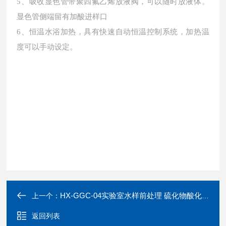
5、吸收显色管带聚四氟乙烯放液阀，可以随时放液体。
显色管侧端留有加酸进样口
6、恒温水浴加热，具有快速自动恒温控制系统，加热温
度可以手动设定。
HX-GGC-04实验室水样前处理 硫化物酸化吹气仪
上一个：
返回列表