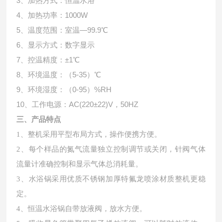
3、加热方式：恒温水浴
4、加热功率：1000W
5、温度范围：室温—99.9℃
6、显示方式：数字显示
7、控温精度：±1℃
8、环境温度：（5-35）℃
9、环境湿度：（0-95）%RH
10、工作电源：AC(220±22)V，50HZ
三、产品特点
1
、整机采用平型布局方式，操作便携方便。
2、每个样品的氮气流量独立控制调节或关闭，针阀气体
流量计准确控制和显示气体总消耗量。
3、水浴锅采用优质不锈钢加厚特氟龙喷涂材质整机更稳
定。
4、恒温水浴锅自带放液阀，放水方便。