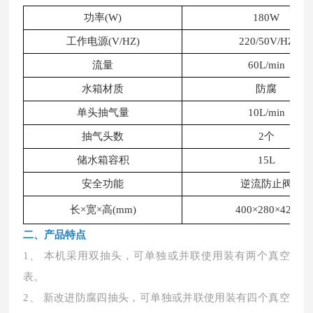
功率(W)
180W
工作电源(V/HZ)
220/50V/HZ
流量
60L/min
水箱材质
防腐
单头抽气量
10L/min
抽气头数
2个
储水箱容积
15L
安全功能
逆流防止阀
长×宽×高(mm)
400×280×420
二、
产品特点
1、 本机采用双抽头，可单独或并联使用装有两个真空
表。
2、 新改进防腐四抽头，可单独或并联使用装有四个真空