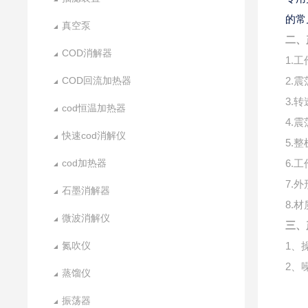
的常
真空泵
二、
COD消解器
1.
COD回流加热器
2.
3.转
cod恒温加热器
4.
快速cod消解仪
5.整
cod加热器
6.工
7.外
石墨消解器
8.
微波消解仪
三、
氮吹仪
1、
2、
蒸馏仪
振荡器