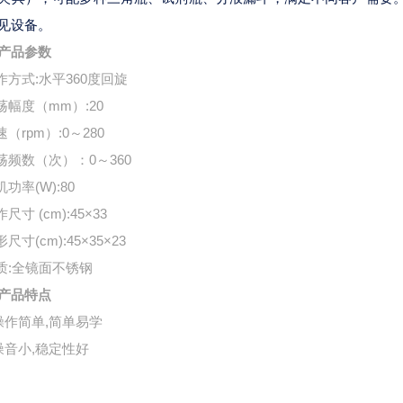
见设备。
产品参数
工作方式:水平360度回旋
震荡幅度（mm）:20
速（rpm）:0～280
震荡频数（次）：0～360
机功率(W):80
作尺寸 (cm):45×33
形尺寸(cm):45×35×23
材质:全镜面不锈钢
产品特点
操作简单,简单易学
噪音小,稳定性好