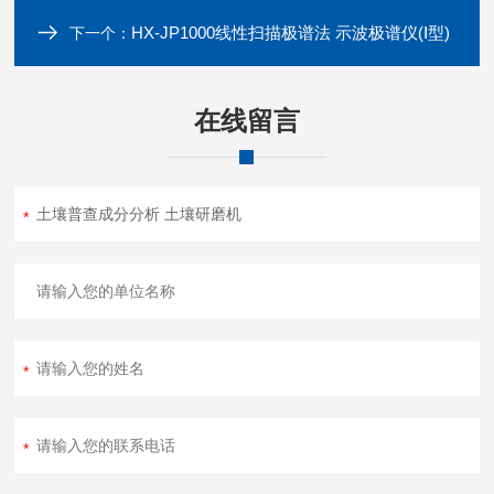
HX-JP1000线性扫描极谱法 示波极谱仪(Ⅰ型)
下一个：
在线留言