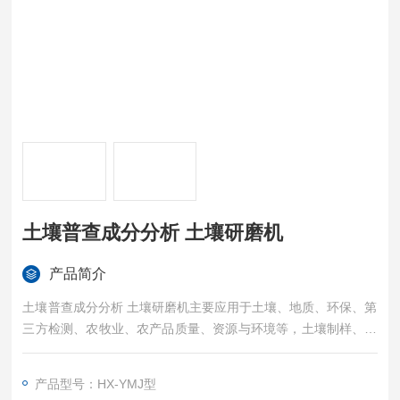
土壤普查成分分析 土壤研磨机
产品简介
土壤普查成分分析 土壤研磨机主要应用于土壤、地质、环保、第
三方检测、农牧业、农产品质量、资源与环境等，土壤制样、重
金属分析。土壤研磨仪 是混合、细磨、小样制备、新产品研制和
小批量生产技术材料的装置。该产品体积小、功能全、效率高、
产品型号：HX-YMJ型
噪声低（每次实验可同时获得四个样品）。