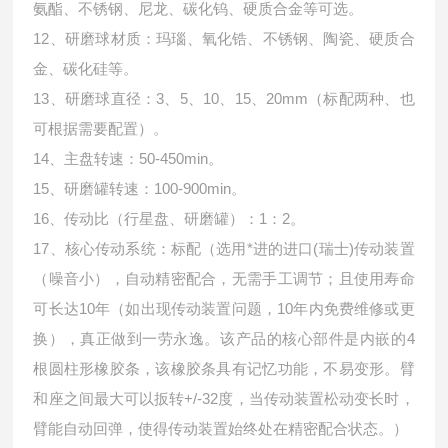
氨酯、不锈钢、尼龙、碳化钨、硬质合金等可选。
12、研磨球材质：玛瑙、氧化锆、不锈钢、陶瓷、硬质合
金、碳化硅等。
13、研磨球直径：3、5、10、15、20mm（标配两种、也
可根据需要配置）。
14、主盘转速：50-450min。
15、研磨罐转速：100-900min。
16、传动比（行星盘、研磨罐）：1：2。
17、核心传动系统：标配（选用*进的进口(瑞士)传动装置
（噪音小），自动精密配合，无需手工调节；且使用寿命
可长达10年（如出现传动装置问题，10年内免费维修或更
换），真正做到一劳永逸。该产品的核心部件是内嵌的4
根圆柱形橡胶条，该橡胶条具有记忆功能，不易变形。臂
和座之间最大可以扳转+/-32度，当传动装置松动变长时，
臂能自动回弹，使得传动装置始终处在精密配合状态。）