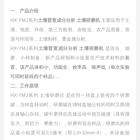
一、产品介绍
HX-YMJ系列
土壤普查成分分析 土壤研磨机
主要应用于土
壤、地质、环保、第三方检测、农牧业、农产品质量、资
源与环境等，土壤制样、重金属分析。
HX-YMJ系列
土壤普查成分分析 土壤研磨机
是混合、细
磨、小样制备、新产品研制和小批量生产技术材料的
装
置。该产品体积小、功能全、效率高、噪声低（每次实验
可同时获得四个样品）。
二、工作原理
HX-YMJ系列 土壤研磨仪 是在同一转盘上装有四个研磨
罐，当转盘转动时，研磨罐在绕转盘轴公转的同时又围绕
自身轴心自转。罐中磨球在高速运动中相互碰撞（具有撞
击力、剪切力、摩擦力），研磨和混合样品，研磨出的样
品最小粒度可至0.1微米（即1.0×10mm-4）。本设备能