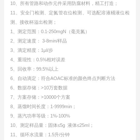
10、所有管路和动作元件采用防腐材料，精工打造；
11、安全门检测、定氮管在位检测、可选配溶液桶液位检
测、接收杯溢出检测；
1、测定范围：0.1-250mgN（毫克氮）
2、测定速度： 3-8min/样品
3、滴定精度：1μl/步
4、重现性：0.5%相对误差
5、回收率：99.5%以上
6、自动滴定：符合AOAC标准的颜色终点判断方法
6、数据存储：>10万套数据
7、方案存储：>10000个方案
8、蒸馏时间长度：1-9999min；
9、蒸汽功率等级：1%-100%
10、测定样品量：固体≤5g 液体≤25ml；
11、循环水流量：1.5升/分钟