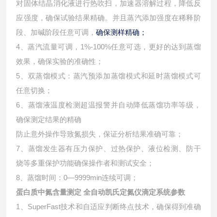
对固体结晶消化液进行热吹扫，加速器溶解过程，降低反
应强度，确保试验结果精确。并且蒸汽添加强度在稀释阶
段、加碱阶段任意可调，
确保测样精确；
4、蒸汽流量可调，1%-100%任意可选，更好的达到蒸馏
效果，确保实验的准确性；
5、双蒸馏模式：蒸汽预添加蒸馏模式和延时蒸馏模式可
任意切换；
6、蒸馏液温度检测超温报警并自动降低蒸馏功率等级，
确保测定结果的精确
防止意外操作导致氮损失，保证分析结果准确可靠；
7、蒸馏发生器有压力保护、过热保护、液位检测、防干
烧等多重保护功能确保操作者和测试安全；
8、蒸馏时间：0—9999min连续可调；
蛋白质中氮含量测定 全自动凯氏定氮仪
滴定系统参数
1、SuperFast技术和自适应判断终点技术，确保得到准确