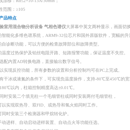
线漂移：Rd≤2×10-13A/30min；
性范围：≥105
产品特点
验室用混合物分析设备 气相色谱仪
大屏幕中英文两种显示，画面切
 *的智能化多维色谱系统，ARM9-32位芯片和国外原版软件，宽幅
 *的自诊断功能，可以方便的检查故障部位和故障类型。
 *的温度过热保护及铂丝电阻开路、短路报警功能，保证温度不失控。
 可选配内置AD转换电路，直接输出数字信号。
 可以实现反控功能，所有参数的设置和分析控制均可在PC上完成。
 在有干冰或液氮的条件下，可实现负温度操作，支持-80℃至450℃的
 在180℃以内，柱箱控制精度高达±0.01℃。
 可同时安装二个填充柱一个毛细管柱或同时安装两付毛细管柱，
. 可以实现双热导、双FID、或热导和氢火焰同时工作。
. 可同时安装三个检测器和甲烷转化炉。
. 手动进样、自动启动进样装置、自动点火等功能任选。