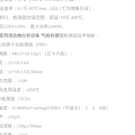
升温速率：0.1℃-80℃/min（以0.1℃为增量任设）。
 进样口、检测器控温范围：室温+10℃-400℃。
电压220V±10%，最大功率2200W。
室用混合物分析设备 气相色谱仪
检测器技术指标：
火焰离子化检测器（
FID）
测限：Mt≤3×10-12g/s （正十六烷）；
音：≤5×10-14A
移：≤1×10-13A/30min
性范围： ≥106
最高使用温度：≤450℃
导检测器（
TCD）
敏度：S≥4000mV.ml/mg(C6H6)（可放大1、2、4、8倍）
声：≤10μV
线漂移：≤30μv/30min