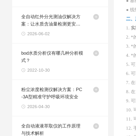
● 基
● 线
全自动红外分光测油仪解决方
二、
案：让水质含油量检测更安
1.
实
全、更精准、更高效
2026-06-02
2.
3.
bod水质分析仪有哪几种分析模
4.
式？
5.
2022-10-30
6.
7.
粉尘浓度检测仪解决方案：PC
8.
-3A型精准守护呼吸环境安全
9.
2026-04-30
10
11
全自动液液萃取仪的工作原理
12
与技术解析