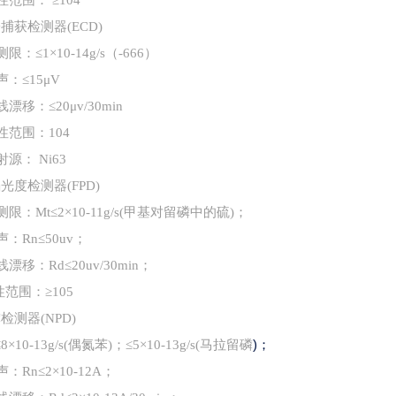
性范围： ≥104
子捕获检测器
(ECD)
测限：≤1×10-14g/s（-666）
声：≤15μV
线漂移：≤20μv/30min
线性范围：104
射源： Ni63
焰光度检测器
(FPD)
检测限：Mt≤2×10-11g/s(甲基对留磷中的硫)；
噪声：Rn≤50uv；
基线漂移：Rd≤20uv/30min；
性范围：≥105
磷检测器
(NPD)
)；
≤8×10-13g/s(偶氮苯)；≤5×10-13g/s(马拉留磷
声：Rn≤2×10-12A；