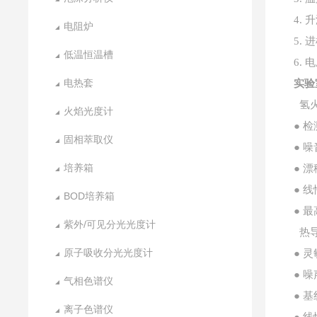
4. 
电阻炉
5.
低温恒温槽
6. 
电热套
实验
氢
火焰光度计
● 检
固相萃取仪
● 噪
培养箱
● 漂
● 线
BOD培养箱
● 
紫外/可见分光光度计
热
原子吸收分光光度计
● 灵
● 噪
气相色谱仪
● 基
离子色谱仪