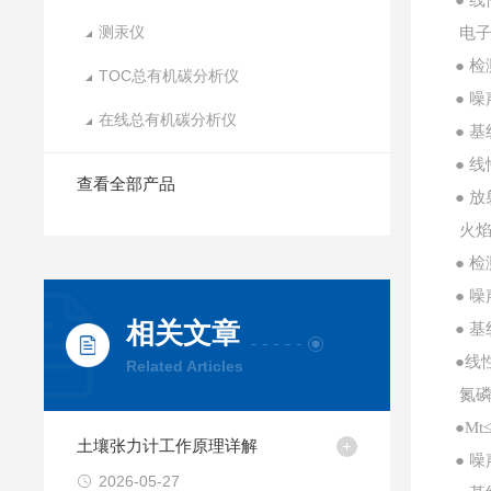
● 线
测汞仪
电
● 检
TOC总有机碳分析仪
● 噪
在线总有机碳分析仪
● 基
● 
查看全部产品
● 放
火
● 
● 
相关文章
● 
●线
Related Articles
氮
●Mt
土壤张力计工作原理详解
● 噪
2026-05-27