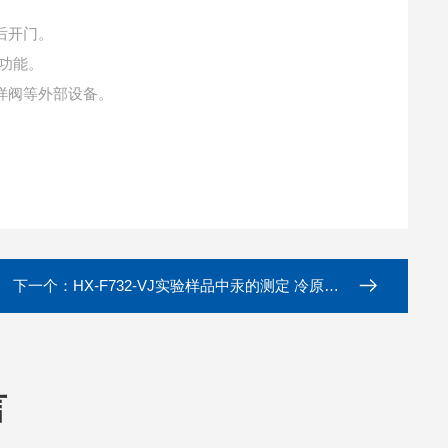
后开门。
示功能。
样阀等外部设备。
下一个：
HX-F732-VJ实验样品中汞的测定 冷原子吸收测汞仪
言