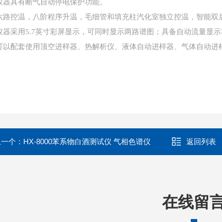
. 仪器具有断气自动停电保护功能。
. 六路控温，八阶程序升温，毛细管和填充柱汽化室独立控温，智能双
. 仪器采用5.7英寸彩屏显示，可同时显示两路谱图；具备自动流量显
. 可以配套使用顶空进样器、热解析仪、液体自动进样器、气体自动进
上一个：
HX-8000苯系物白酒测试仪 气相色谱仪
返回列表
在线留