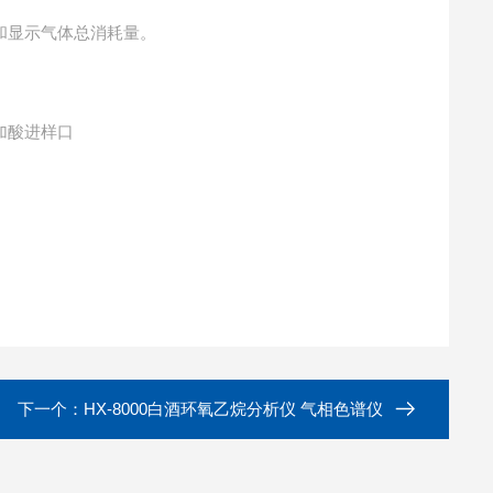
和显示气体总消耗量。
加酸进样口
。
下一个：
HX-8000白酒环氧乙烷分析仪 气相色谱仪