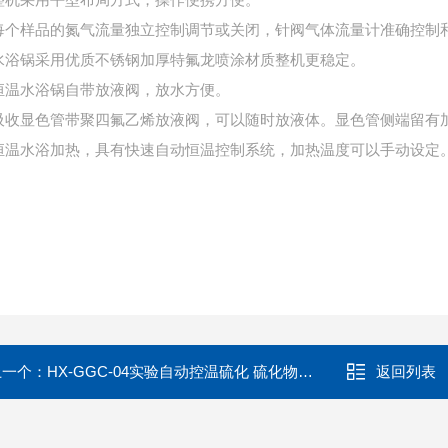
整机采用平型布局方式，操作便携方便。
每个样品的氮气流量独立控制调节或关闭，针阀气体流量计准确控制
水浴锅采用优质不锈钢加厚特氟龙喷涂材质整机更稳定。
恒温水浴锅自带放液阀，放水方便。
吸收显色管带聚四氟乙烯放液阀，可以随时放液体。显色管侧端留有
恒温水浴加热，具有快速自动恒温控制系统，加热温度可以手动设定
上一个：
HX-GGC-04实验自动控温硫化 硫化物酸化吹气仪
返回列表