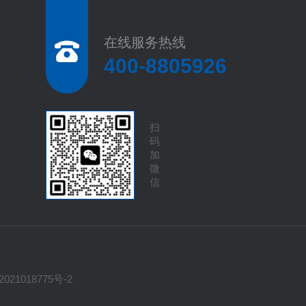
在线服务热线
400-8805926
扫
码
加
微
信
021018775号-2