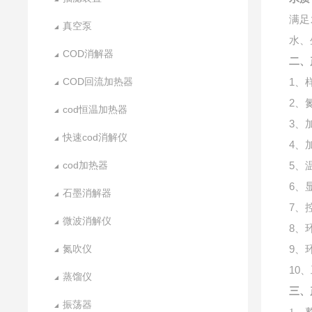
满足
真空泵
水、
COD消解器
二、
COD回流加热器
1、
2、
cod恒温加热器
3、
快速cod消解仪
4、
cod加热器
5、
6、
石墨消解器
7、
微波消解仪
8、
氮吹仪
9、
10、
蒸馏仪
三、
振荡器