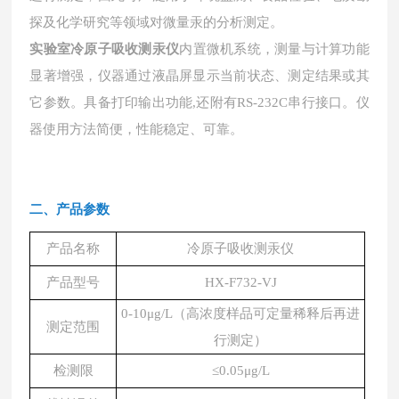
探及化学研究等领域对微量汞的分析测定。
内置微机系统，测量与计算功能
实验室冷原子吸收测汞仪
显著增强，仪器通过液晶屏显示当前状态、测定结果或其
它参数。具备打印输出功能
,还附有RS-232C串行接口。仪
器使用方法简便，性能稳定、可靠。
二、
产品参数
产品名称
冷原子吸收测汞仪
产品型号
HX-F732-VJ
0-10μg/L（高浓度样品可定量稀释后再进
测定范围
行测定）
检测限
≤0.05μg/L