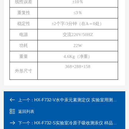
线性误差
±10％
重复性
≤3％
稳定性
±2个字/3分钟（在A＝0处）
电源
交流220V/50HZ
功耗
22W
重量
4.6Kg（净重）
368×288×158
外形尺寸
HX-F732-V水中汞元素测定仪 实验室用测汞仪
上一个：
返回列表
HX-F732-S实验室冷原子吸收测汞仪 样品汞含量分析
下一个：