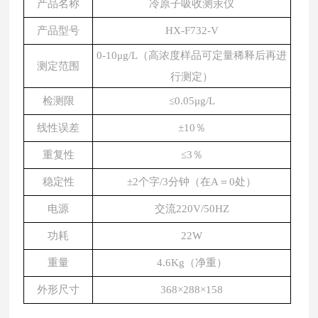
产品名称
冷原子吸收测汞仪
产品型号
HX-F732-V
0-10μg/L（高浓度样品可定量稀释后再进
测定范围
行测定）
检测限
≤0.05μg/L
线性误差
±10％
重复性
≤3％
稳定性
±2个字/3分钟（在A＝0处）
电源
交流220V/50HZ
功耗
22W
重量
4.6Kg（净重）
外形尺寸
368×288×158