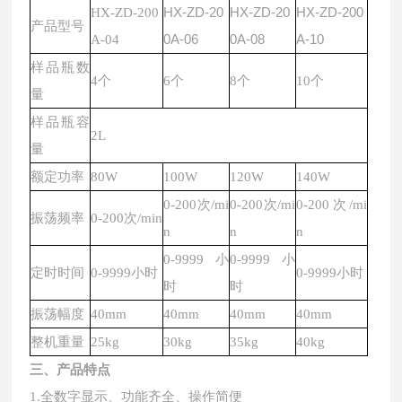
HX-
ZD-20
HX-
ZD-20
HX-
ZD-200
HX-ZD-200
产品型号
0A-06
0A-08
A-10
A-04
样品瓶数
4个
6个
8个
10个
量
样品瓶容
2L
量
额定功率
80W
100W
120W
140W
0-200次/mi
0-200次/mi
0-200次/mi
振荡频率
0-200次/min
n
n
n
0-9999小
0-9999小
定时时间
0-9999小时
0-9999小时
时
时
振荡幅度
40mm
40mm
40mm
40mm
整机重量
25kg
30kg
35kg
40kg
三、产品特点
1.全数字显示、功能齐全、操作简便