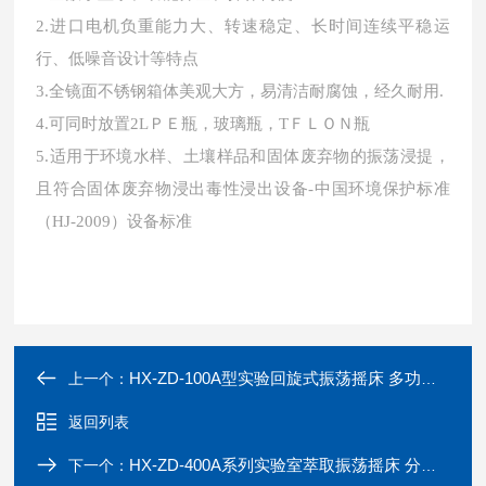
2.进口电机负重能力大、转速稳定、长时间连续平稳运
行、低噪音设计等特点
3.全镜面不锈钢箱体美观大方，易清洁耐腐蚀，经久耐用.
4.可同时放置2LＰＥ瓶，玻璃瓶，TＦＬＯＮ瓶
5.适用于环境水样、土壤样品和固体废弃物的振荡浸提，
且符合固体废弃物浸出毒性浸出设备-中国环境保护标准
（HJ-2009）设备标准
HX-ZD-100A型实验回旋式振荡摇床 多功能回旋振荡器
上一个：
返回列表
HX-ZD-400A系列实验室萃取振荡摇床 分液漏斗垂直振荡器
下一个：