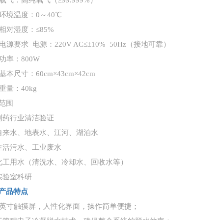
、载气：高纯氧气（≥99.999%）
、环境温度：0～40℃
、相对湿度：≤85%
、电源要求 电源：220V AC≤±10% 50Hz（接地可靠）
、功率：800W
基本尺寸：60cm×43cm×42cm
重量：40kg
范围
制药行业清洁验证
自来水、地表水、江河、湖泊水
生活污水、工业废水
化工用水（清洗水、冷却水、回收水等）
实验室科研
产品特点
7英寸触摸屏，人性化界面，操作简单便捷；