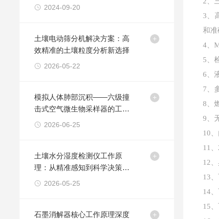
2、
2024-09-20
3、
和准
土壤电动筛分机解决方案：高
4、
效精准的土壤粒度分析新选择
5、
2026-05-22
6、
7、
模拟人体肺部沉积——六级撞
8、
击式空气微生物采样器的工作
9、
原理
2026-06-25
10
11
土壤水分湿度检测仪工作原
12
理：从精准感知到科学决策的
13
智能监测之道
2026-05-25
14
15
石墨消解器核心工作原理深度