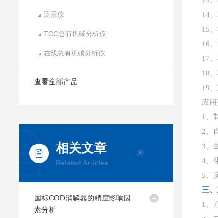
13
测汞仪
14
15
TOC总有机碳分析仪
16
在线总有机碳分析仪
17
18、
查看全部产品
19、
应用
1、
2、
相关文章
3、
4、
Related Articles
5、
三、
国标COD消解器的精度影响因
1、
素分析