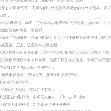
三管程电子冷凝脱水技术，确保整个系统的脱水效率；
高反射的镀金气室、高聚光的红外光源及高灵敏的红外探测器，保证N
确度；
MAX温度可达1100℃，可根据样品选择不同的催化剂（如CeO、Pt
检测曲线实时可见，更直观；
液体样品自动进样，精密的电磁计量泵，保证进样量的准确性和稳定
多处温度、压力、流量实时自我监测；
燃烧炉加热采用多重保护，过热能自动切断加热，提高产品安全性能
无机碳反应池设计有加热装置，消除了样品峰的拖尾，缩短了样品测
、内置针式打印机，减少占用空间；
、2年数据存储量，查询方便，并可按时间段查询；
、具有密码保护功能；
、可选配在线模块，实现在线监测；
、可选配自动取样仪，实现无人值守，节约人力和时间；
、可配置固体进样器，对固体样品进样舟进样；