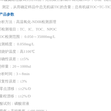
R）测定，从而确定样品中总无机碳TIC的含量；总有机碳TOC=TC-TI
产品参数
分析方法：高温氧化-NDIR检测原理
可检测项目：TC、IC、TOC、NPOC
OC检测范围： 0.050～35000mg/L
测精度： 0.050mg/L
燃烧炉温度：高1100℃
准确性误差：≤±5%
样量：20～1000ul
分析时间：3～8min
重复性误差：≤3%
、零点漂移：≤±2%/D
、量程漂移：≤±2%/D
、酸试剂：磷酸溶液