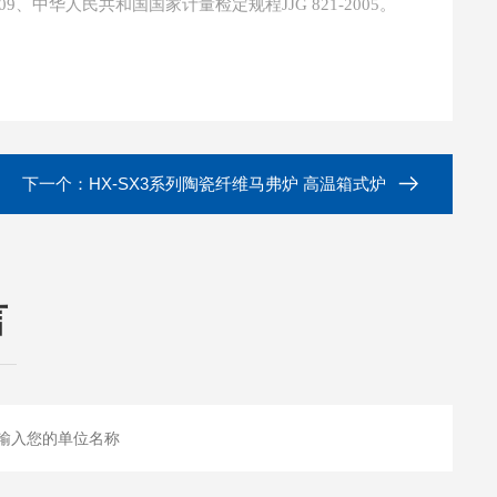
09、中华人民共和国国家计量检定规程JJG 821-2005。
下一个：
HX-SX3系列陶瓷纤维马弗炉 高温箱式炉
言