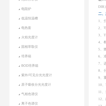
DI
电阻炉
二、
低温恒温槽
1、
电热套
2、
3、T
火焰光度计
4、检
固相萃取仪
5、
培养箱
6、
7、进
BOD培养箱
8、
紫外/可见分光光度计
9、
原子吸收分光光度计
10
11
气相色谱仪
12
离子色谱仪